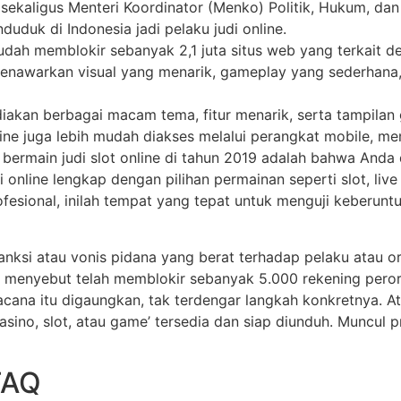
e sekaligus Menteri Koordinator (Menko) Politik, Hukum, da
duk di Indonesia jadi pelaku judi online.
h memblokir sebanyak 2,1 juta situs web yang terkait deng
menawarkan visual yang menarik, gameplay yang sederhana,
iakan berbagai macam tema, fitur menarik, serta tampila
online juga lebih mudah diakses melalui perangkat mobile,
g bermain judi slot online di tahun 2019 adalah bahwa And
nline lengkap dengan pilihan permainan seperti slot, live 
fesional, inilah tempat yang tepat untuk menguji keberun
ksi atau vonis pidana yang berat terhadap pelaku atau ora
) menyebut telah memblokir sebanyak 5.000 rekening per
cana itu digaungkan, tak terdengar langkah konkretnya. Atau
asino, slot, atau game’ tersedia dan siap diunduh. Muncul 
FAQ