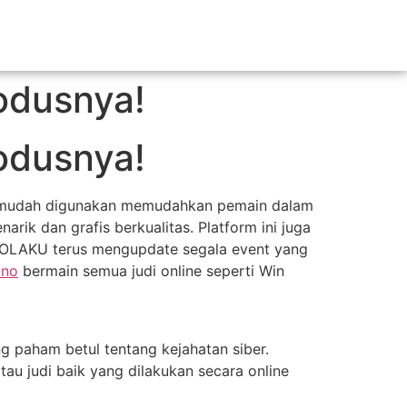
odusnya!
odusnya!
g mudah digunakan memudahkan pemain dalam
k dan grafis berkualitas. Platform ini juga
BOLAKU terus mengupdate segala event yang
ino
bermain semua judi online seperti Win
 paham betul tentang kejahatan siber.
tau judi baik yang dilakukan secara online