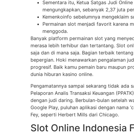
Sementara itu, Ketua Satgas Judi Onlin
mengungkapkan, sebanyak 2,37 juta pendu
Kemenkoinfo sebelumnya mengeklaim suda
Permainan slot menjadi favorit karena 
menggoda.
Banyak platform permainan slot yang menyed
merasa lebih terhibur dan tertantang. Slot 
saja dan di mana saja. Bagian terbaik tentan
bepergian. Hoki menawarkan pengalaman judi o
progresif. Baik kamu pemain baru maupun pro
dunia hiburan kasino online.
Pengamatannya sampai sekarang tidak ada san
Pelaporan Analis Transaksi Keuangan (PPATK
dengan judi daring. Berbulan-bulan setelah wa
Google Play, puluhan aplikasi dengan nama ‘c
Fey, seperti Herbert Mills dari Chicago.
Slot Online Indonesia 