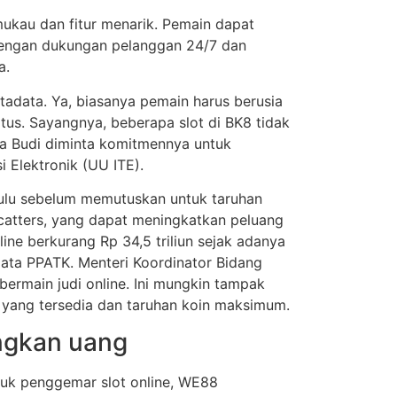
mukau dan fitur menarik. Pemain dapat
engan dukungan pelanggan 24/7 dan
a.
tadata. Ya, biasanya pemain harus berusia
itus. Sayangnya, beberapa slot di BK8 tidak
a Budi diminta komitmennya untuk
 Elektronik (UU ITE).
dulu sebelum memutuskan untuk taruhan
 Scatters, yang dapat meningkatkan peluang
ne berkurang Rp 34,5 triliun sejak adanya
 data PPATK. Menteri Koordinator Bidang
bermain judi online. Ini mungkin tampak
ne yang tersedia dan taruhan koin maksimum.
ngkan uang
tuk penggemar slot online, WE88