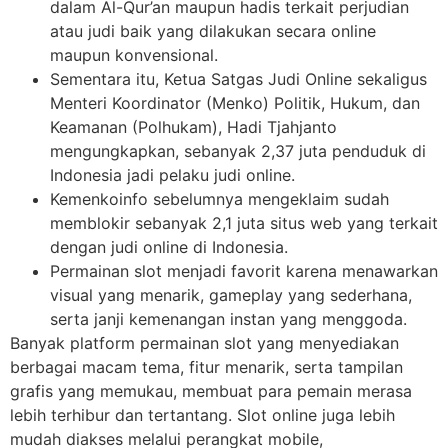
dalam Al-Qur’an maupun hadis terkait perjudian
atau judi baik yang dilakukan secara online
maupun konvensional.
Sementara itu, Ketua Satgas Judi Online sekaligus
Menteri Koordinator (Menko) Politik, Hukum, dan
Keamanan (Polhukam), Hadi Tjahjanto
mengungkapkan, sebanyak 2,37 juta penduduk di
Indonesia jadi pelaku judi online.
Kemenkoinfo sebelumnya mengeklaim sudah
memblokir sebanyak 2,1 juta situs web yang terkait
dengan judi online di Indonesia.
Permainan slot menjadi favorit karena menawarkan
visual yang menarik, gameplay yang sederhana,
serta janji kemenangan instan yang menggoda.
Banyak platform permainan slot yang menyediakan
berbagai macam tema, fitur menarik, serta tampilan
grafis yang memukau, membuat para pemain merasa
lebih terhibur dan tertantang. Slot online juga lebih
mudah diakses melalui perangkat mobile,