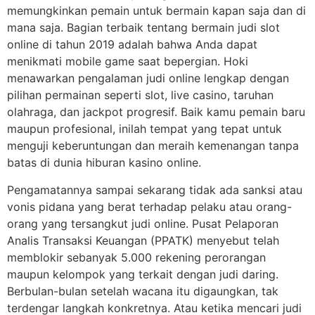
memungkinkan pemain untuk bermain kapan saja dan di
mana saja. Bagian terbaik tentang bermain judi slot
online di tahun 2019 adalah bahwa Anda dapat
menikmati mobile game saat bepergian. Hoki
menawarkan pengalaman judi online lengkap dengan
pilihan permainan seperti slot, live casino, taruhan
olahraga, dan jackpot progresif. Baik kamu pemain baru
maupun profesional, inilah tempat yang tepat untuk
menguji keberuntungan dan meraih kemenangan tanpa
batas di dunia hiburan kasino online.
Pengamatannya sampai sekarang tidak ada sanksi atau
vonis pidana yang berat terhadap pelaku atau orang-
orang yang tersangkut judi online. Pusat Pelaporan
Analis Transaksi Keuangan (PPATK) menyebut telah
memblokir sebanyak 5.000 rekening perorangan
maupun kelompok yang terkait dengan judi daring.
Berbulan-bulan setelah wacana itu digaungkan, tak
terdengar langkah konkretnya. Atau ketika mencari judi