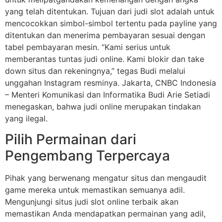
yang telah ditentukan. Tujuan dari judi slot adalah untuk
mencocokkan simbol-simbol tertentu pada payline yang
ditentukan dan menerima pembayaran sesuai dengan
tabel pembayaran mesin. “Kami serius untuk
memberantas tuntas judi online. Kami blokir dan take
down situs dan rekeningnya,” tegas Budi melalui
unggahan Instagram resminya. Jakarta, CNBC Indonesia
– Menteri Komunikasi dan Informatika Budi Arie Setiadi
menegaskan, bahwa judi online merupakan tindakan
yang ilegal.
Pilih Permainan dari
Pengembang Terpercaya
Pihak yang berwenang mengatur situs dan mengaudit
game mereka untuk memastikan semuanya adil.
Mengunjungi situs judi slot online terbaik akan
memastikan Anda mendapatkan permainan yang adil,