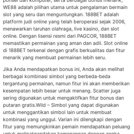
ponsel dan komputer, serta berbagai bonus menarik,
WE88 adalah pilihan utama untuk pengalaman bermain
slot yang seru dan menguntungkan. 188BET adalah
platform judi online yang telah beroperasi sejak 2006,
menawarkan taruhan olahraga, live kasino, dan slot
online. Dengan lisensi resmi dari PAGCOR, 188BET
memastikan permainan yang aman dan adil. Slot online
di 188BET terkenal dengan grafis berkualitas dan fitur
menarik yang membuat permainan lebih seru.
Jika Anda mendapatkan bonus ini, Anda akan melihat
berbagai kombinasi simbol yang berbeda-beda
tergantung permainan, namun fitur ini akan memberikan
kesempatan lebih besar untuk menang. Scatter juga
sering digunakan untuk mengaktifkan fitur bonus dan
putaran gratis.Wild – Simbol yang dapat digunakan
untuk menggantikan simbol lain untuk membuat
kombinasi yang unggul. Varian ini dilengkapi dengan
fitur yang memungkinkan pemain mendapatkan peluang
untuk melipatgandakan kemenangan dengan angka