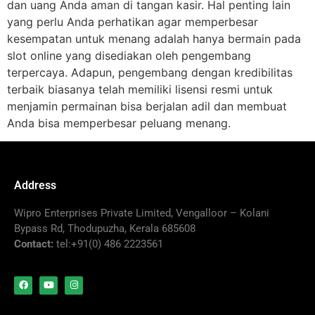
dan uang Anda aman di tangan kasir. Hal penting lain
yang perlu Anda perhatikan agar memperbesar
kesempatan untuk menang adalah hanya bermain pada
slot online yang disediakan oleh pengembang
terpercaya. Adapun, pengembang dengan kredibilitas
terbaik biasanya telah memiliki lisensi resmi untuk
menjamin permainan bisa berjalan adil dan membuat
Anda bisa memperbesar peluang menang.
Address
Wipro Enterprises Private Limited, Vengalloor – Kolani
Bypass Rd, Thodupuzha, Kerala 685608
Contact:
tel:+91(0) 486 2223561