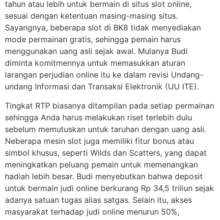
tahun atau lebih untuk bermain di situs slot online,
sesuai dengan ketentuan masing-masing situs.
Sayangnya, beberapa slot di BK8 tidak menyediakan
mode permainan gratis, sehingga pemain harus
menggunakan uang asli sejak awal. Mulanya Budi
diminta komitmennya untuk memasukkan aturan
larangan perjudian online itu ke dalam revisi Undang-
undang Informasi dan Transaksi Elektronik (UU ITE).
Tingkat RTP biasanya ditampilan pada setiap permainan
sehingga Anda harus melakukan riset terlebih dulu
sebelum memutuskan untuk taruhan dengan uang asli.
Neberapa mesin slot juga memiliki fitur bonus atau
simbol khusus, seperti Wilds dan Scatters, yang dapat
meningkatkan peluang pemain untuk memenangkan
hadiah lebih besar. Budi menyebutkan bahwa deposit
untuk bermain judi online berkurang Rp 34,5 triliun sejak
adanya satuan tugas alias satgas. Selain itu, akses
masyarakat terhadap judi online menurun 50%,