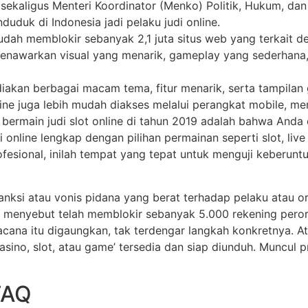
e sekaligus Menteri Koordinator (Menko) Politik, Hukum, da
duk di Indonesia jadi pelaku judi online.
h memblokir sebanyak 2,1 juta situs web yang terkait deng
menawarkan visual yang menarik, gameplay yang sederhana,
iakan berbagai macam tema, fitur menarik, serta tampila
online juga lebih mudah diakses melalui perangkat mobile,
g bermain judi slot online di tahun 2019 adalah bahwa And
nline lengkap dengan pilihan permainan seperti slot, live 
fesional, inilah tempat yang tepat untuk menguji keberun
ksi atau vonis pidana yang berat terhadap pelaku atau ora
) menyebut telah memblokir sebanyak 5.000 rekening per
cana itu digaungkan, tak terdengar langkah konkretnya. Atau
asino, slot, atau game’ tersedia dan siap diunduh. Muncul 
FAQ