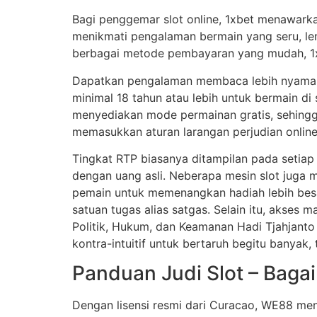
Bagi penggemar slot online, 1xbet menawarka
menikmati pengalaman bermain yang seru, 
berbagai metode pembayaran yang mudah, 1xb
Dapatkan pengalaman membaca lebih nyaman da
minimal 18 tahun atau lebih untuk bermain di 
menyediakan mode permainan gratis, sehingg
memasukkan aturan larangan perjudian online 
Tingkat RTP biasanya ditampilan pada setiap
dengan uang asli. Neberapa mesin slot juga m
pemain untuk memenangkan hadiah lebih besar
satuan tugas alias satgas. Selain itu, akses
Politik, Hukum, dan Keamanan Hadi Tjahjanto 
kontra-intuitif untuk bertaruh begitu banyak,
Panduan Judi Slot – Bag
Dengan lisensi resmi dari Curacao, WE88 me