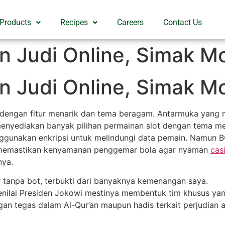
 Products
Recipes
Careers
Contact Us
 Judi Online, Simak M
 Judi Online, Simak M
 dengan fitur menarik dan tema beragam. Antarmuka yan
ediakan banyak pilihan permainan slot dengan tema menari
nggunakan enkripsi untuk melindungi data pemain. Namun 
t memastikan kenyamanan penggemar bola agar nyaman
cas
nya.
 tanpa bot, terbukti dari banyaknya kemenangan saya.
nilai Presiden Jokowi mestinya membentuk tim khusus yang
ngan tegas dalam Al-Qur’an maupun hadis terkait perjudian a