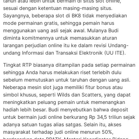
tahun atau lebih untuk bermain di situs slot online,
sesuai dengan ketentuan masing-masing situs.
Sayangnya, beberapa slot di BK8 tidak menyediakan
mode permainan gratis, sehingga pemain harus
menggunakan uang asli sejak awal. Mulanya Budi
diminta komitmennya untuk memasukkan aturan
larangan perjudian online itu ke dalam revisi Undang-
undang Informasi dan Transaksi Elektronik (UU ITE).
Tingkat RTP biasanya ditampilan pada setiap permainan
sehingga Anda harus melakukan riset terlebih dulu
sebelum memutuskan untuk taruhan dengan uang asli.
Neberapa mesin slot juga memiliki fitur bonus atau
simbol khusus, seperti Wilds dan Scatters, yang dapat
meningkatkan peluang pemain untuk memenangkan
hadiah lebih besar. Budi menyebutkan bahwa deposit
untuk bermain judi online berkurang Rp 34,5 triliun sejak
adanya satuan tugas alias satgas. Selain itu, akses
masyarakat terhadap judi online menurun 50%,