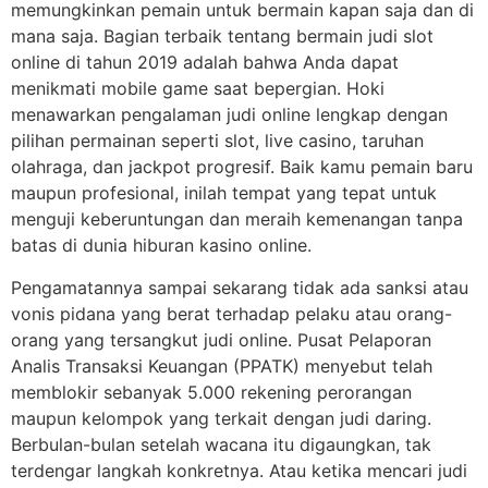
memungkinkan pemain untuk bermain kapan saja dan di
mana saja. Bagian terbaik tentang bermain judi slot
online di tahun 2019 adalah bahwa Anda dapat
menikmati mobile game saat bepergian. Hoki
menawarkan pengalaman judi online lengkap dengan
pilihan permainan seperti slot, live casino, taruhan
olahraga, dan jackpot progresif. Baik kamu pemain baru
maupun profesional, inilah tempat yang tepat untuk
menguji keberuntungan dan meraih kemenangan tanpa
batas di dunia hiburan kasino online.
Pengamatannya sampai sekarang tidak ada sanksi atau
vonis pidana yang berat terhadap pelaku atau orang-
orang yang tersangkut judi online. Pusat Pelaporan
Analis Transaksi Keuangan (PPATK) menyebut telah
memblokir sebanyak 5.000 rekening perorangan
maupun kelompok yang terkait dengan judi daring.
Berbulan-bulan setelah wacana itu digaungkan, tak
terdengar langkah konkretnya. Atau ketika mencari judi