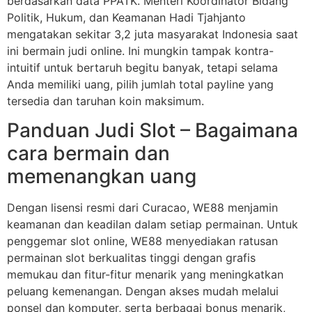
berdasarkan data PPATK. Menteri Koordinator Bidang
Politik, Hukum, dan Keamanan Hadi Tjahjanto
mengatakan sekitar 3,2 juta masyarakat Indonesia saat
ini bermain judi online. Ini mungkin tampak kontra-
intuitif untuk bertaruh begitu banyak, tetapi selama
Anda memiliki uang, pilih jumlah total payline yang
tersedia dan taruhan koin maksimum.
Panduan Judi Slot – Bagaimana
cara bermain dan
memenangkan uang
Dengan lisensi resmi dari Curacao, WE88 menjamin
keamanan dan keadilan dalam setiap permainan. Untuk
penggemar slot online, WE88 menyediakan ratusan
permainan slot berkualitas tinggi dengan grafis
memukau dan fitur-fitur menarik yang meningkatkan
peluang kemenangan. Dengan akses mudah melalui
ponsel dan komputer, serta berbagai bonus menarik,