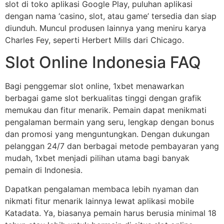
slot di toko aplikasi Google Play, puluhan aplikasi
dengan nama ‘casino, slot, atau game’ tersedia dan siap
diunduh. Muncul produsen lainnya yang meniru karya
Charles Fey, seperti Herbert Mills dari Chicago.
Slot Online Indonesia FAQ
Bagi penggemar slot online, 1xbet menawarkan
berbagai game slot berkualitas tinggi dengan grafik
memukau dan fitur menarik. Pemain dapat menikmati
pengalaman bermain yang seru, lengkap dengan bonus
dan promosi yang menguntungkan. Dengan dukungan
pelanggan 24/7 dan berbagai metode pembayaran yang
mudah, 1xbet menjadi pilihan utama bagi banyak
pemain di Indonesia.
Dapatkan pengalaman membaca lebih nyaman dan
nikmati fitur menarik lainnya lewat aplikasi mobile
Katadata. Ya, biasanya pemain harus berusia minimal 18