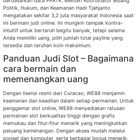
berdasarkan data PPATK. Menteri Koordinator Bidang
Politik, Hukum, dan Keamanan Hadi Tjahjanto
mengatakan sekitar 3,2 juta masyarakat Indonesia saat
ini bermain judi online. Ini mungkin tampak kontra-
intuitif untuk bertaruh begitu banyak, tetapi selama
Anda memiliki uang, pilih jumlah total payline yang
tersedia dan taruhan koin maksimum.
Panduan Judi Slot – Bagaimana
cara bermain dan
memenangkan uang
Dengan lisensi resmi dari Curacao, WE88 menjamin
keamanan dan keadilan dalam setiap permainan. Untuk
penggemar slot online, WE88 menyediakan ratusan
permainan slot berkualitas tinggi dengan grafis
memukau dan fitur-fitur menarik yang meningkatkan
peluang kemenangan. Dengan akses mudah melalui
ponsel dan komputer, serta berbagai bonus menarik,