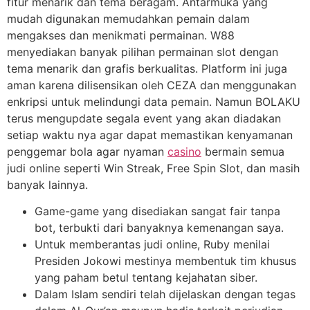
fitur menarik dan tema beragam. Antarmuka yang
mudah digunakan memudahkan pemain dalam
mengakses dan menikmati permainan. W88
menyediakan banyak pilihan permainan slot dengan
tema menarik dan grafis berkualitas. Platform ini juga
aman karena dilisensikan oleh CEZA dan menggunakan
enkripsi untuk melindungi data pemain. Namun BOLAKU
terus mengupdate segala event yang akan diadakan
setiap waktu nya agar dapat memastikan kenyamanan
penggemar bola agar nyaman
casino
bermain semua
judi online seperti Win Streak, Free Spin Slot, dan masih
banyak lainnya.
Game-game yang disediakan sangat fair tanpa
bot, terbukti dari banyaknya kemenangan saya.
Untuk memberantas judi online, Ruby menilai
Presiden Jokowi mestinya membentuk tim khusus
yang paham betul tentang kejahatan siber.
Dalam Islam sendiri telah dijelaskan dengan tegas