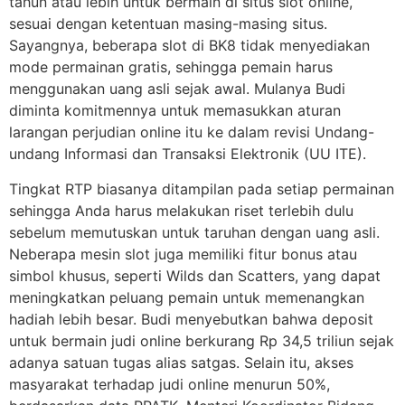
tahun atau lebih untuk bermain di situs slot online,
sesuai dengan ketentuan masing-masing situs.
Sayangnya, beberapa slot di BK8 tidak menyediakan
mode permainan gratis, sehingga pemain harus
menggunakan uang asli sejak awal. Mulanya Budi
diminta komitmennya untuk memasukkan aturan
larangan perjudian online itu ke dalam revisi Undang-
undang Informasi dan Transaksi Elektronik (UU ITE).
Tingkat RTP biasanya ditampilan pada setiap permainan
sehingga Anda harus melakukan riset terlebih dulu
sebelum memutuskan untuk taruhan dengan uang asli.
Neberapa mesin slot juga memiliki fitur bonus atau
simbol khusus, seperti Wilds dan Scatters, yang dapat
meningkatkan peluang pemain untuk memenangkan
hadiah lebih besar. Budi menyebutkan bahwa deposit
untuk bermain judi online berkurang Rp 34,5 triliun sejak
adanya satuan tugas alias satgas. Selain itu, akses
masyarakat terhadap judi online menurun 50%,