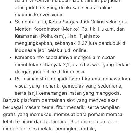
dalam Al-Qur’an maupun hadis terkait perjudian
atau judi baik yang dilakukan secara online
maupun konvensional.
Sementara itu, Ketua Satgas Judi Online sekaligus
Menteri Koordinator (Menko) Politik, Hukum, dan
Keamanan (Polhukam), Hadi Tjahjanto
mengungkapkan, sebanyak 2,37 juta penduduk di
Indonesia jadi pelaku judi online.
Kemenkoinfo sebelumnya mengeklaim sudah
memblokir sebanyak 2,1 juta situs web yang terkait
dengan judi online di Indonesia.
Permainan slot menjadi favorit karena menawarkan
visual yang menarik, gameplay yang sederhana,
serta janji kemenangan instan yang menggoda.
Banyak platform permainan slot yang menyediakan
berbagai macam tema, fitur menarik, serta tampilan
grafis yang memukau, membuat para pemain merasa
lebih terhibur dan tertantang. Slot online juga lebih
mudah diakses melalui perangkat mobile,