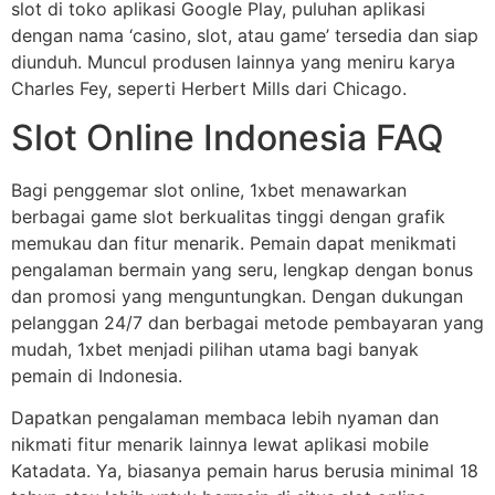
slot di toko aplikasi Google Play, puluhan aplikasi
dengan nama ‘casino, slot, atau game’ tersedia dan siap
diunduh. Muncul produsen lainnya yang meniru karya
Charles Fey, seperti Herbert Mills dari Chicago.
Slot Online Indonesia FAQ
Bagi penggemar slot online, 1xbet menawarkan
berbagai game slot berkualitas tinggi dengan grafik
memukau dan fitur menarik. Pemain dapat menikmati
pengalaman bermain yang seru, lengkap dengan bonus
dan promosi yang menguntungkan. Dengan dukungan
pelanggan 24/7 dan berbagai metode pembayaran yang
mudah, 1xbet menjadi pilihan utama bagi banyak
pemain di Indonesia.
Dapatkan pengalaman membaca lebih nyaman dan
nikmati fitur menarik lainnya lewat aplikasi mobile
Katadata. Ya, biasanya pemain harus berusia minimal 18