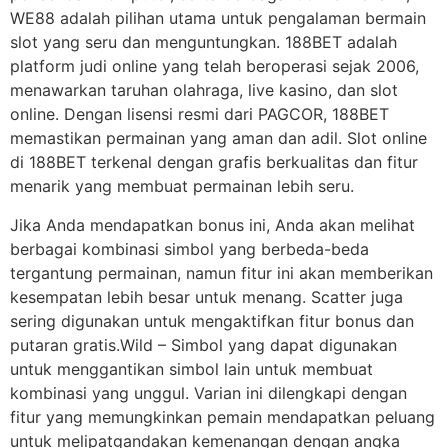
WE88 adalah pilihan utama untuk pengalaman bermain
slot yang seru dan menguntungkan. 188BET adalah
platform judi online yang telah beroperasi sejak 2006,
menawarkan taruhan olahraga, live kasino, dan slot
online. Dengan lisensi resmi dari PAGCOR, 188BET
memastikan permainan yang aman dan adil. Slot online
di 188BET terkenal dengan grafis berkualitas dan fitur
menarik yang membuat permainan lebih seru.
Jika Anda mendapatkan bonus ini, Anda akan melihat
berbagai kombinasi simbol yang berbeda-beda
tergantung permainan, namun fitur ini akan memberikan
kesempatan lebih besar untuk menang. Scatter juga
sering digunakan untuk mengaktifkan fitur bonus dan
putaran gratis.Wild – Simbol yang dapat digunakan
untuk menggantikan simbol lain untuk membuat
kombinasi yang unggul. Varian ini dilengkapi dengan
fitur yang memungkinkan pemain mendapatkan peluang
untuk melipatgandakan kemenangan dengan angka