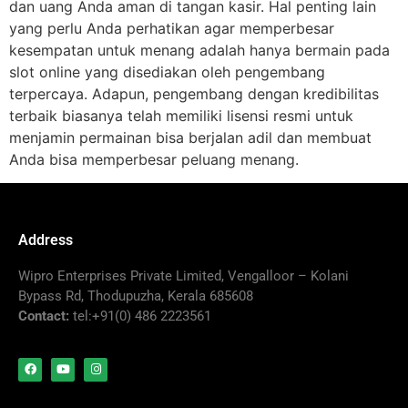
dan uang Anda aman di tangan kasir. Hal penting lain
yang perlu Anda perhatikan agar memperbesar
kesempatan untuk menang adalah hanya bermain pada
slot online yang disediakan oleh pengembang
terpercaya. Adapun, pengembang dengan kredibilitas
terbaik biasanya telah memiliki lisensi resmi untuk
menjamin permainan bisa berjalan adil dan membuat
Anda bisa memperbesar peluang menang.
Address
Wipro Enterprises Private Limited, Vengalloor – Kolani
Bypass Rd, Thodupuzha, Kerala 685608
Contact:
tel:+91(0) 486 2223561