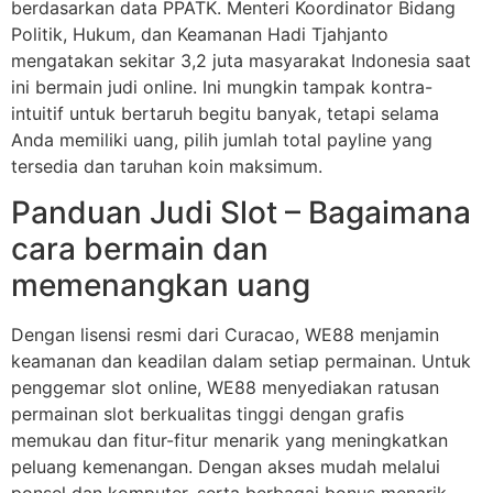
berdasarkan data PPATK. Menteri Koordinator Bidang
Politik, Hukum, dan Keamanan Hadi Tjahjanto
mengatakan sekitar 3,2 juta masyarakat Indonesia saat
ini bermain judi online. Ini mungkin tampak kontra-
intuitif untuk bertaruh begitu banyak, tetapi selama
Anda memiliki uang, pilih jumlah total payline yang
tersedia dan taruhan koin maksimum.
Panduan Judi Slot – Bagaimana
cara bermain dan
memenangkan uang
Dengan lisensi resmi dari Curacao, WE88 menjamin
keamanan dan keadilan dalam setiap permainan. Untuk
penggemar slot online, WE88 menyediakan ratusan
permainan slot berkualitas tinggi dengan grafis
memukau dan fitur-fitur menarik yang meningkatkan
peluang kemenangan. Dengan akses mudah melalui