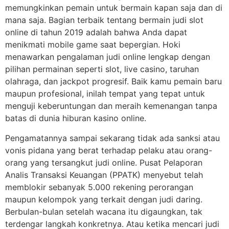
memungkinkan pemain untuk bermain kapan saja dan di
mana saja. Bagian terbaik tentang bermain judi slot
online di tahun 2019 adalah bahwa Anda dapat
menikmati mobile game saat bepergian. Hoki
menawarkan pengalaman judi online lengkap dengan
pilihan permainan seperti slot, live casino, taruhan
olahraga, dan jackpot progresif. Baik kamu pemain baru
maupun profesional, inilah tempat yang tepat untuk
menguji keberuntungan dan meraih kemenangan tanpa
batas di dunia hiburan kasino online.
Pengamatannya sampai sekarang tidak ada sanksi atau
vonis pidana yang berat terhadap pelaku atau orang-
orang yang tersangkut judi online. Pusat Pelaporan
Analis Transaksi Keuangan (PPATK) menyebut telah
memblokir sebanyak 5.000 rekening perorangan
maupun kelompok yang terkait dengan judi daring.
Berbulan-bulan setelah wacana itu digaungkan, tak
terdengar langkah konkretnya. Atau ketika mencari judi