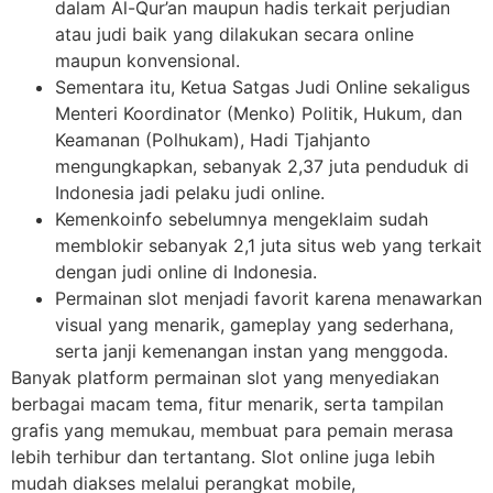
dalam Al-Qur’an maupun hadis terkait perjudian
atau judi baik yang dilakukan secara online
maupun konvensional.
Sementara itu, Ketua Satgas Judi Online sekaligus
Menteri Koordinator (Menko) Politik, Hukum, dan
Keamanan (Polhukam), Hadi Tjahjanto
mengungkapkan, sebanyak 2,37 juta penduduk di
Indonesia jadi pelaku judi online.
Kemenkoinfo sebelumnya mengeklaim sudah
memblokir sebanyak 2,1 juta situs web yang terkait
dengan judi online di Indonesia.
Permainan slot menjadi favorit karena menawarkan
visual yang menarik, gameplay yang sederhana,
serta janji kemenangan instan yang menggoda.
Banyak platform permainan slot yang menyediakan
berbagai macam tema, fitur menarik, serta tampilan
grafis yang memukau, membuat para pemain merasa
lebih terhibur dan tertantang. Slot online juga lebih
mudah diakses melalui perangkat mobile,