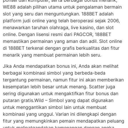
ponsel dan komputer, serta berbagai bonus menarik,
WE88 adalah pilihan utama untuk pengalaman bermain
slot yang seru dan menguntungkan. 188BET adalah
platform judi online yang telah beroperasi sejak 2006,
menawarkan taruhan olahraga, live kasino, dan slot
online. Dengan lisensi resmi dari PAGCOR, 188BET
memastikan permainan yang aman dan adil. Slot online
di 188BET terkenal dengan grafis berkualitas dan fitur
menarik yang membuat permainan lebih seru.
Jika Anda mendapatkan bonus ini, Anda akan melihat
berbagai kombinasi simbol yang berbeda-beda
tergantung permainan, namun fitur ini akan memberikan
kesempatan lebih besar untuk menang. Scatter juga
sering digunakan untuk mengaktifkan fitur bonus dan
putaran gratis.Wild – Simbol yang dapat digunakan
untuk menggantikan simbol lain untuk membuat
kombinasi yang unggul. Varian ini dilengkapi dengan
fitur yang memungkinkan pemain mendapatkan peluang
untuk melipatgandakan kemenangan dengan angka