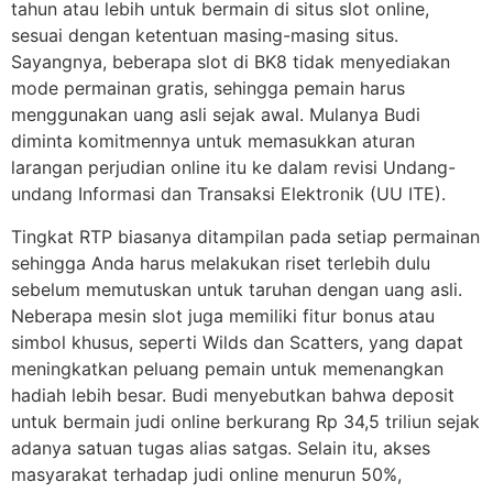
tahun atau lebih untuk bermain di situs slot online,
sesuai dengan ketentuan masing-masing situs.
Sayangnya, beberapa slot di BK8 tidak menyediakan
mode permainan gratis, sehingga pemain harus
menggunakan uang asli sejak awal. Mulanya Budi
diminta komitmennya untuk memasukkan aturan
larangan perjudian online itu ke dalam revisi Undang-
undang Informasi dan Transaksi Elektronik (UU ITE).
Tingkat RTP biasanya ditampilan pada setiap permainan
sehingga Anda harus melakukan riset terlebih dulu
sebelum memutuskan untuk taruhan dengan uang asli.
Neberapa mesin slot juga memiliki fitur bonus atau
simbol khusus, seperti Wilds dan Scatters, yang dapat
meningkatkan peluang pemain untuk memenangkan
hadiah lebih besar. Budi menyebutkan bahwa deposit
untuk bermain judi online berkurang Rp 34,5 triliun sejak
adanya satuan tugas alias satgas. Selain itu, akses
masyarakat terhadap judi online menurun 50%,