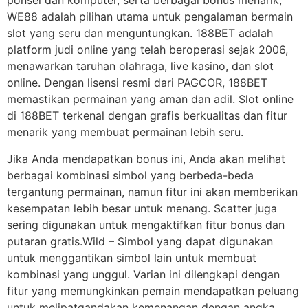
ponsel dan komputer, serta berbagai bonus menarik,
WE88 adalah pilihan utama untuk pengalaman bermain
slot yang seru dan menguntungkan. 188BET adalah
platform judi online yang telah beroperasi sejak 2006,
menawarkan taruhan olahraga, live kasino, dan slot
online. Dengan lisensi resmi dari PAGCOR, 188BET
memastikan permainan yang aman dan adil. Slot online
di 188BET terkenal dengan grafis berkualitas dan fitur
menarik yang membuat permainan lebih seru.
Jika Anda mendapatkan bonus ini, Anda akan melihat
berbagai kombinasi simbol yang berbeda-beda
tergantung permainan, namun fitur ini akan memberikan
kesempatan lebih besar untuk menang. Scatter juga
sering digunakan untuk mengaktifkan fitur bonus dan
putaran gratis.Wild – Simbol yang dapat digunakan
untuk menggantikan simbol lain untuk membuat
kombinasi yang unggul. Varian ini dilengkapi dengan
fitur yang memungkinkan pemain mendapatkan peluang
untuk melipatgandakan kemenangan dengan angka