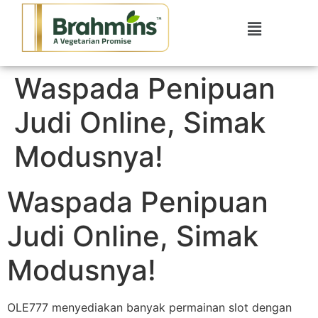
Waspada Penipuan
Judi Online, Simak
Modusnya!
Waspada Penipuan
Judi Online, Simak
Modusnya!
OLE777 menyediakan banyak permainan slot dengan