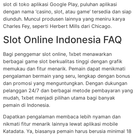
slot di toko aplikasi Google Play, puluhan aplikasi
dengan nama ‘casino, slot, atau game’ tersedia dan siap
diunduh. Muncul produsen lainnya yang meniru karya
Charles Fey, seperti Herbert Mills dari Chicago.
Slot Online Indonesia FAQ
Bagi penggemar slot online, 1xbet menawarkan
berbagai game slot berkualitas tinggi dengan grafik
memukau dan fitur menarik. Pemain dapat menikmati
pengalaman bermain yang seru, lengkap dengan bonus
dan promosi yang menguntungkan. Dengan dukungan
pelanggan 24/7 dan berbagai metode pembayaran yang
mudah, 1xbet menjadi pilihan utama bagi banyak
pemain di Indonesia.
Dapatkan pengalaman membaca lebih nyaman dan
nikmati fitur menarik lainnya lewat aplikasi mobile
Katadata. Ya, biasanya pemain harus berusia minimal 18