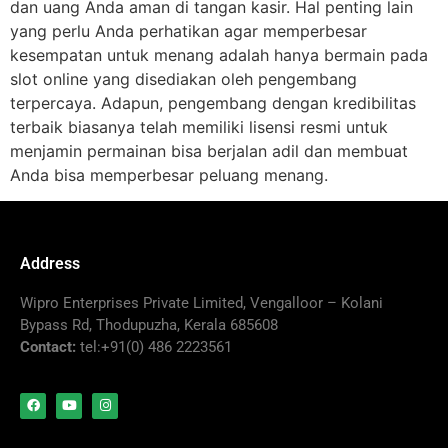
dan uang Anda aman di tangan kasir. Hal penting lain
yang perlu Anda perhatikan agar memperbesar
kesempatan untuk menang adalah hanya bermain pada
slot online yang disediakan oleh pengembang
terpercaya. Adapun, pengembang dengan kredibilitas
terbaik biasanya telah memiliki lisensi resmi untuk
menjamin permainan bisa berjalan adil dan membuat
Anda bisa memperbesar peluang menang.
Address
Wipro Enterprises Private Limited, Vengalloor – Kolani
Bypass Rd, Thodupuzha, Kerala 685608
Contact:
tel:+91(0) 486 2223561