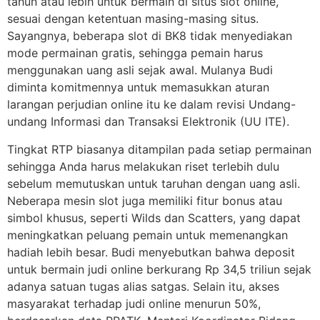
tahun atau lebih untuk bermain di situs slot online,
sesuai dengan ketentuan masing-masing situs.
Sayangnya, beberapa slot di BK8 tidak menyediakan
mode permainan gratis, sehingga pemain harus
menggunakan uang asli sejak awal. Mulanya Budi
diminta komitmennya untuk memasukkan aturan
larangan perjudian online itu ke dalam revisi Undang-
undang Informasi dan Transaksi Elektronik (UU ITE).
Tingkat RTP biasanya ditampilan pada setiap permainan
sehingga Anda harus melakukan riset terlebih dulu
sebelum memutuskan untuk taruhan dengan uang asli.
Neberapa mesin slot juga memiliki fitur bonus atau
simbol khusus, seperti Wilds dan Scatters, yang dapat
meningkatkan peluang pemain untuk memenangkan
hadiah lebih besar. Budi menyebutkan bahwa deposit
untuk bermain judi online berkurang Rp 34,5 triliun sejak
adanya satuan tugas alias satgas. Selain itu, akses
masyarakat terhadap judi online menurun 50%,