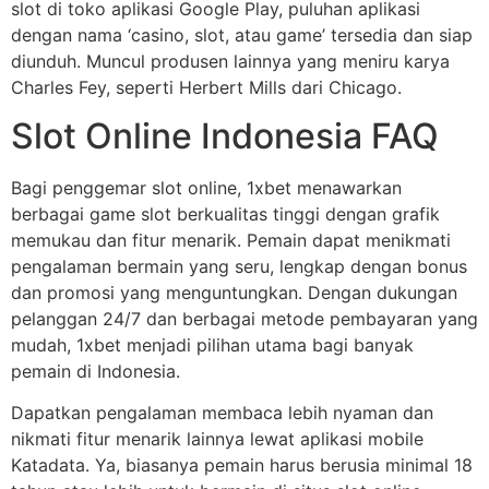
slot di toko aplikasi Google Play, puluhan aplikasi
dengan nama ‘casino, slot, atau game’ tersedia dan siap
diunduh. Muncul produsen lainnya yang meniru karya
Charles Fey, seperti Herbert Mills dari Chicago.
Slot Online Indonesia FAQ
Bagi penggemar slot online, 1xbet menawarkan
berbagai game slot berkualitas tinggi dengan grafik
memukau dan fitur menarik. Pemain dapat menikmati
pengalaman bermain yang seru, lengkap dengan bonus
dan promosi yang menguntungkan. Dengan dukungan
pelanggan 24/7 dan berbagai metode pembayaran yang
mudah, 1xbet menjadi pilihan utama bagi banyak
pemain di Indonesia.
Dapatkan pengalaman membaca lebih nyaman dan
nikmati fitur menarik lainnya lewat aplikasi mobile
Katadata. Ya, biasanya pemain harus berusia minimal 18