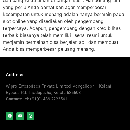
dan uang Anda aman di tangan kasir. Hal penting lain
yang perlu Anda perhatikan agar memperbesar
kesempatan untuk menang adalah hanya bermain pada
slot online yang disediakan oleh pengembang
terpercaya. Adapun, pengembang dengan kredibilitas
terbaik biasanya telah memiliki lisensi resmi untuk
menjamin permainan bisa berjalan adil dan membuat
Anda bisa memperbesar peluang menang.
Address
Wipro Enterprises Private Limited, Vengalloor – Kolani
Bypass Rd, Thodupuzha, Kerala 685608
Contact:
tel:+91(0) 486 2223561