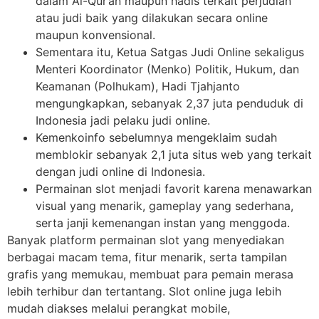
dalam Al-Qur’an maupun hadis terkait perjudian
atau judi baik yang dilakukan secara online
maupun konvensional.
Sementara itu, Ketua Satgas Judi Online sekaligus
Menteri Koordinator (Menko) Politik, Hukum, dan
Keamanan (Polhukam), Hadi Tjahjanto
mengungkapkan, sebanyak 2,37 juta penduduk di
Indonesia jadi pelaku judi online.
Kemenkoinfo sebelumnya mengeklaim sudah
memblokir sebanyak 2,1 juta situs web yang terkait
dengan judi online di Indonesia.
Permainan slot menjadi favorit karena menawarkan
visual yang menarik, gameplay yang sederhana,
serta janji kemenangan instan yang menggoda.
Banyak platform permainan slot yang menyediakan
berbagai macam tema, fitur menarik, serta tampilan
grafis yang memukau, membuat para pemain merasa
lebih terhibur dan tertantang. Slot online juga lebih
mudah diakses melalui perangkat mobile,