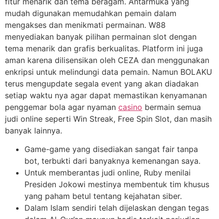
fitur menarik dan tema beragam. Antarmuka yang
mudah digunakan memudahkan pemain dalam
mengakses dan menikmati permainan. W88
menyediakan banyak pilihan permainan slot dengan
tema menarik dan grafis berkualitas. Platform ini juga
aman karena dilisensikan oleh CEZA dan menggunakan
enkripsi untuk melindungi data pemain. Namun BOLAKU
terus mengupdate segala event yang akan diadakan
setiap waktu nya agar dapat memastikan kenyamanan
penggemar bola agar nyaman
casino
bermain semua
judi online seperti Win Streak, Free Spin Slot, dan masih
banyak lainnya.
Game-game yang disediakan sangat fair tanpa
bot, terbukti dari banyaknya kemenangan saya.
Untuk memberantas judi online, Ruby menilai
Presiden Jokowi mestinya membentuk tim khusus
yang paham betul tentang kejahatan siber.
Dalam Islam sendiri telah dijelaskan dengan tegas