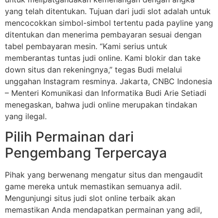
yang telah ditentukan. Tujuan dari judi slot adalah untuk
mencocokkan simbol-simbol tertentu pada payline yang
ditentukan dan menerima pembayaran sesuai dengan
tabel pembayaran mesin. “Kami serius untuk
memberantas tuntas judi online. Kami blokir dan take
down situs dan rekeningnya,” tegas Budi melalui
unggahan Instagram resminya. Jakarta, CNBC Indonesia
– Menteri Komunikasi dan Informatika Budi Arie Setiadi
menegaskan, bahwa judi online merupakan tindakan
yang ilegal.
Pilih Permainan dari
Pengembang Terpercaya
Pihak yang berwenang mengatur situs dan mengaudit
game mereka untuk memastikan semuanya adil.
Mengunjungi situs judi slot online terbaik akan
memastikan Anda mendapatkan permainan yang adil,