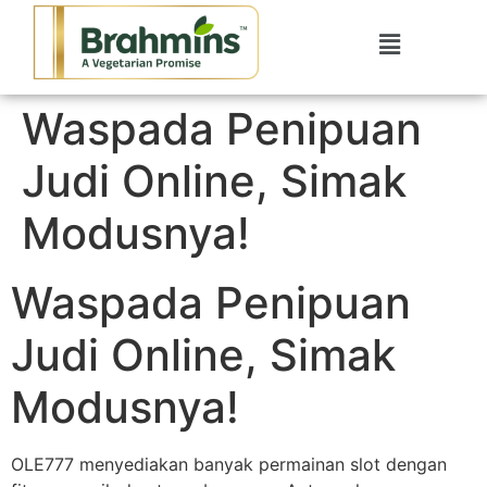
Waspada Penipuan
Judi Online, Simak
Modusnya!
Waspada Penipuan
Judi Online, Simak
Modusnya!
OLE777 menyediakan banyak permainan slot dengan