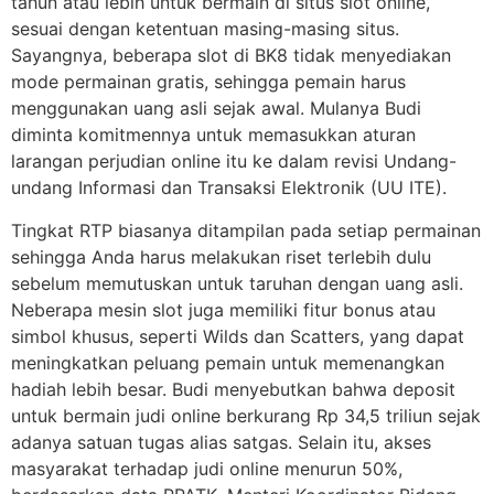
tahun atau lebih untuk bermain di situs slot online,
sesuai dengan ketentuan masing-masing situs.
Sayangnya, beberapa slot di BK8 tidak menyediakan
mode permainan gratis, sehingga pemain harus
menggunakan uang asli sejak awal. Mulanya Budi
diminta komitmennya untuk memasukkan aturan
larangan perjudian online itu ke dalam revisi Undang-
undang Informasi dan Transaksi Elektronik (UU ITE).
Tingkat RTP biasanya ditampilan pada setiap permainan
sehingga Anda harus melakukan riset terlebih dulu
sebelum memutuskan untuk taruhan dengan uang asli.
Neberapa mesin slot juga memiliki fitur bonus atau
simbol khusus, seperti Wilds dan Scatters, yang dapat
meningkatkan peluang pemain untuk memenangkan
hadiah lebih besar. Budi menyebutkan bahwa deposit
untuk bermain judi online berkurang Rp 34,5 triliun sejak
adanya satuan tugas alias satgas. Selain itu, akses
masyarakat terhadap judi online menurun 50%,