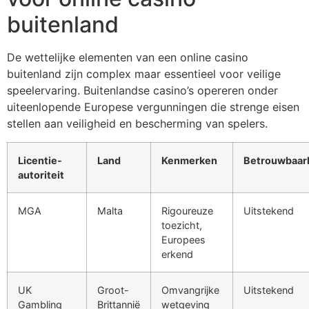
buitenland
De wettelijke elementen van een online casino
buitenland zijn complex maar essentieel voor veilige
speelervaring. Buitenlandse casino’s opereren onder
uiteenlopende Europese vergunningen die strenge eisen
stellen aan veiligheid en bescherming van spelers.
Licentie-
Land
Kenmerken
Betrouwbaar
autoriteit
MGA
Malta
Rigoureuze
Uitstekend
toezicht,
Europees
erkend
UK
Groot-
Omvangrijke
Uitstekend
Gambling
Brittannië
wetgeving