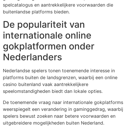
spelcatalogus en aantrekkelijkere voorwaarden die
buitenlandse platforms bieden.
De populariteit van
internationale online
gokplatformen onder
Nederlanders
Nederlandse spelers tonen toenemende interesse in
platforms buiten de landsgrenzen, waarbij een online
casino buitenland vaak aantrekkelijkere
speelomstandigheden biedt dan lokale opties.
De toenemende vraag naar internationale gokplatforms
weerspiegelt een verandering in gaminggedrag, waarbij
spelers bewust zoeken naar betere voorwaarden en
uitgebreidere mogelijkheden buiten Nederland.