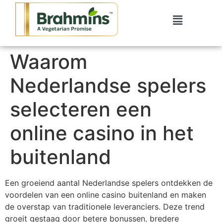
Waarom
Nederlandse spelers
selecteren een
online casino in het
buitenland
Een groeiend aantal Nederlandse spelers ontdekken de
voordelen van een online casino buitenland en maken
de overstap van traditionele leveranciers. Deze trend
groeit gestaag door betere bonussen, bredere