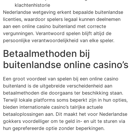
klachtenhistorie
Nederlandse wetgeving erkent bepaalde buitenlandse
licenties, waardoor spelers legaal kunnen deelnemen
aan een online casino buitenland met correcte
vergunningen. Verantwoord spelen blijft altijd de
persoonlijke verantwoordelijkheid van elke speler.
Betaalmethoden bij
buitenlandse online casino’s
Een groot voordeel van spelen bij een online casino
buitenland is de uitgebreide verscheidenheid aan
betaalmethoden die doorgaans ter beschikking staan.
Terwijl lokale platforms soms beperkt zijn in hun opties,
bieden internationale casino’s talrijke actuele
betaaloplossingen aan. Dit maakt het voor Nederlandse
gokkers voordelliger om te geld in- en uit te sturen via
hun geprefereerde optie zonder beperkingen.