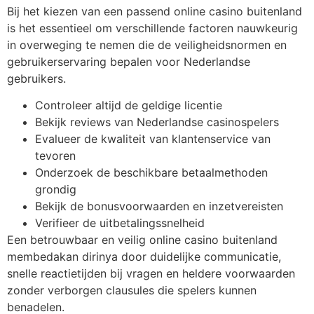
Bij het kiezen van een passend online casino buitenland
is het essentieel om verschillende factoren nauwkeurig
in overweging te nemen die de veiligheidsnormen en
gebruikerservaring bepalen voor Nederlandse
gebruikers.
Controleer altijd de geldige licentie
Bekijk reviews van Nederlandse casinospelers
Evalueer de kwaliteit van klantenservice van
tevoren
Onderzoek de beschikbare betaalmethoden
grondig
Bekijk de bonusvoorwaarden en inzetvereisten
Verifieer de uitbetalingssnelheid
Een betrouwbaar en veilig online casino buitenland
membedakan dirinya door duidelijke communicatie,
snelle reactietijden bij vragen en heldere voorwaarden
zonder verborgen clausules die spelers kunnen
benadelen.