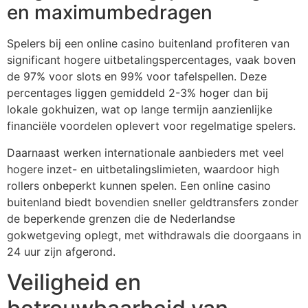
en maximumbedragen
Spelers bij een online casino buitenland profiteren van
significant hogere uitbetalingspercentages, vaak boven
de 97% voor slots en 99% voor tafelspellen. Deze
percentages liggen gemiddeld 2-3% hoger dan bij
lokale gokhuizen, wat op lange termijn aanzienlijke
financiële voordelen oplevert voor regelmatige spelers.
Daarnaast werken internationale aanbieders met veel
hogere inzet- en uitbetalingslimieten, waardoor high
rollers onbeperkt kunnen spelen. Een online casino
buitenland biedt bovendien sneller geldtransfers zonder
de beperkende grenzen die de Nederlandse
gokwetgeving oplegt, met withdrawals die doorgaans in
24 uur zijn afgerond.
Veiligheid en