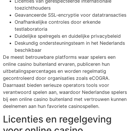
Licenties van gerespecteerde internationale
toezichthouders
Geavanceerde SSL-encryptie voor datatransacties
Onafhankelijke controles door erkende
testlaboratoria
Duidelijke spelregels en duidelijke privacybeleid
Deskundig ondersteuningsteam in het Nederlands
beschikbaar
De meest betrouwbare platforms waar spelers een
online casino buitenland ervaren, publiceren hun
uitbetalingspercentages en worden regelmatig
gecontroleerd door organisaties zoals eCOGRA.
Daarnaast bieden serieuze operators tools voor
verantwoord spelen aan, waardoor Nederlandse spelers
bij een online casino buitenland met vertrouwen kunnen
deelnemen aan hun favoriete casinospellen.
Licenties en regelgeving
voor online casino