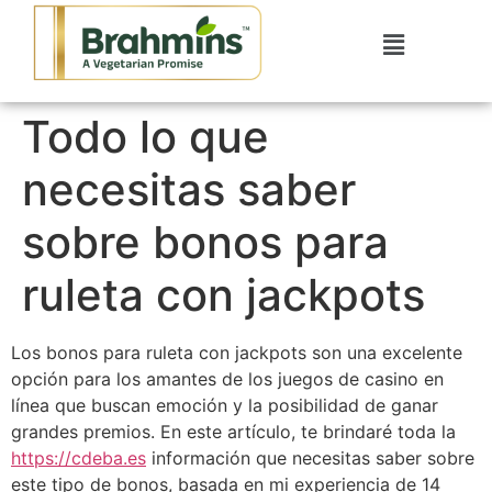
Todo lo que
necesitas saber
sobre bonos para
ruleta con jackpots
Los bonos para ruleta con jackpots son una excelente
opción para los amantes de los juegos de casino en
línea que buscan emoción y la posibilidad de ganar
grandes premios. En este artículo, te brindaré toda la
https://cdeba.es
información que necesitas saber sobre
este tipo de bonos, basada en mi experiencia de 14