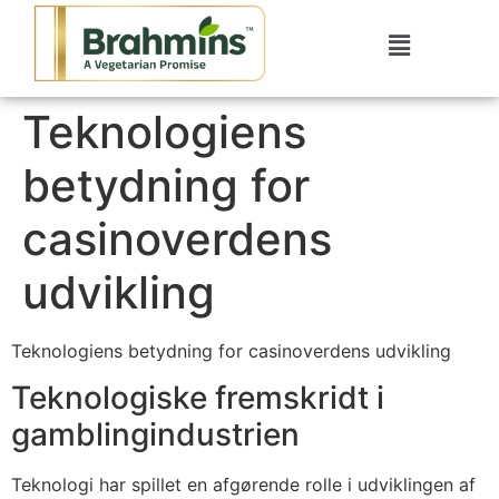
Teknologiens
betydning for
casinoverdens
udvikling
Teknologiens betydning for casinoverdens udvikling
Teknologiske fremskridt i
gamblingindustrien
Teknologi har spillet en afgørende rolle i udviklingen af