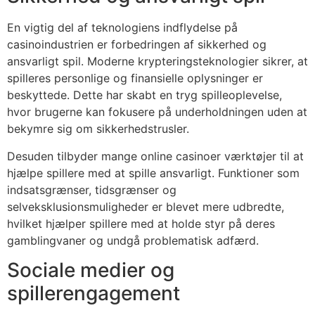
En vigtig del af teknologiens indflydelse på
casinoindustrien er forbedringen af sikkerhed og
ansvarligt spil. Moderne krypteringsteknologier sikrer, at
spilleres personlige og finansielle oplysninger er
beskyttede. Dette har skabt en tryg spilleoplevelse,
hvor brugerne kan fokusere på underholdningen uden at
bekymre sig om sikkerhedstrusler.
Desuden tilbyder mange online casinoer værktøjer til at
hjælpe spillere med at spille ansvarligt. Funktioner som
indsatsgrænser, tidsgrænser og
selveksklusionsmuligheder er blevet mere udbredte,
hvilket hjælper spillere med at holde styr på deres
gamblingvaner og undgå problematisk adfærd.
Sociale medier og
spillerengagement