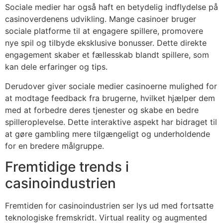
Sociale medier har også haft en betydelig indflydelse på
casinoverdenens udvikling. Mange casinoer bruger
sociale platforme til at engagere spillere, promovere
nye spil og tilbyde eksklusive bonusser. Dette direkte
engagement skaber et fællesskab blandt spillere, som
kan dele erfaringer og tips.
Derudover giver sociale medier casinoerne mulighed for
at modtage feedback fra brugerne, hvilket hjælper dem
med at forbedre deres tjenester og skabe en bedre
spilleroplevelse. Dette interaktive aspekt har bidraget til
at gøre gambling mere tilgængeligt og underholdende
for en bredere målgruppe.
Fremtidige trends i
casinoindustrien
Fremtiden for casinoindustrien ser lys ud med fortsatte
teknologiske fremskridt. Virtual reality og augmented