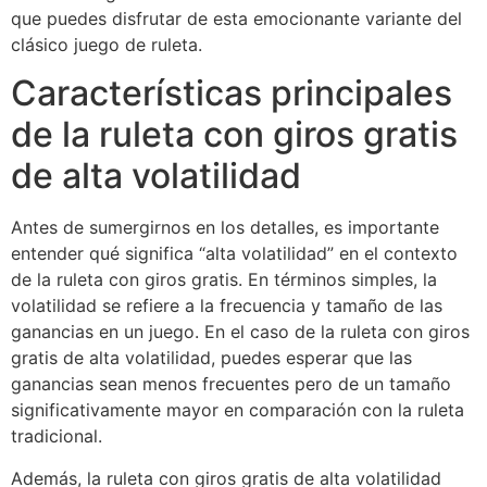
que puedes disfrutar de esta
emocionante variante del
clásico juego de ruleta.
Características principales
de la ruleta con giros gratis
de alta volatilidad
Antes de sumergirnos en los detalles, es importante
entender qué significa “alta volatilidad” en el contexto
de la ruleta con giros gratis. En términos simples, la
volatilidad se refiere a la frecuencia y tamaño de las
ganancias en un juego. En el caso de la ruleta con giros
gratis de alta volatilidad, puedes esperar que las
ganancias sean menos frecuentes pero de un tamaño
significativamente mayor en comparación con la ruleta
tradicional.
Además, la ruleta con giros gratis de alta volatilidad