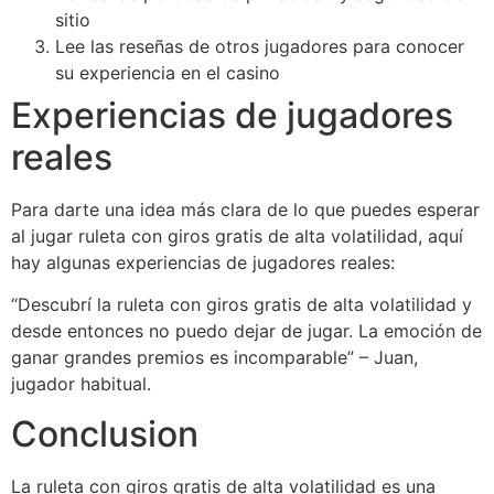
sitio
Lee las reseñas de otros jugadores para conocer
su experiencia en el casino
Experiencias de jugadores
reales
Para darte una idea más clara de lo que puedes esperar
al jugar ruleta con giros gratis de alta volatilidad, aquí
hay algunas experiencias de jugadores reales:
“Descubrí la ruleta con giros gratis de alta volatilidad y
desde entonces no puedo dejar de jugar. La emoción de
ganar grandes premios es incomparable” – Juan,
jugador habitual.
Conclusion
La ruleta con giros gratis de alta volatilidad es una