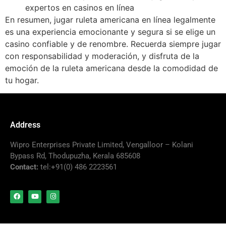
expertos en casinos en línea
En resumen, jugar ruleta americana en línea legalmente
es una experiencia emocionante y segura si se elige un
casino confiable y de renombre. Recuerda siempre jugar
con responsabilidad y moderación, y disfruta de la
emoción de la ruleta americana desde la comodidad de
tu hogar.
Address
Wipro Enterprises Private Limited, Vengalloor – Kolani
Bypass Rd, Thodupuzha, Kerala 685608
Contact:
tel:+91(0) 486 2223561