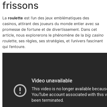
frissons
La
roulette
est l’un des jeux emblématiques des
casinos, attirant des joueurs du monde entier avec sa
promesse de fortune et de divertissement. Dans cet
article, nous explorerons le phénomène de la
big casino
roulette
, ses règles, ses stratégies, et l’univers fascinant
qui l’entoure.