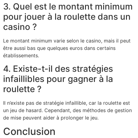
3. Quel est le montant minimum
pour jouer à la roulette dans un
casino ?
Le montant minimum varie selon le casino, mais il peut
être aussi bas que quelques euros dans certains
établissements.
4. Existe-t-il des stratégies
infaillibles pour gagner à la
roulette ?
Il n’existe pas de stratégie infaillible, car la roulette est
un jeu de hasard. Cependant, des méthodes de gestion
de mise peuvent aider à prolonger le jeu.
Conclusion