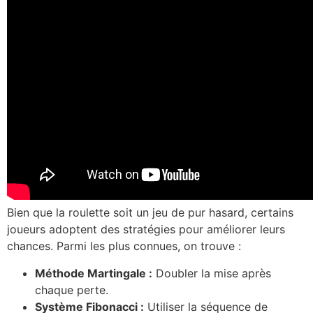
Bien que la roulette soit un jeu de pur hasard, certains
joueurs adoptent des stratégies pour améliorer leurs
chances. Parmi les plus connues, on trouve :
Méthode Martingale :
Doubler la mise après
chaque perte.
Système Fibonacci :
Utiliser la séquence de