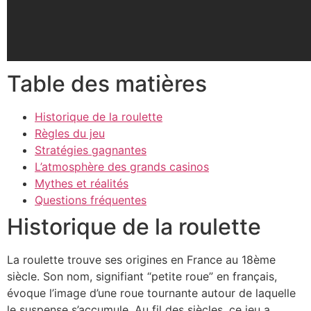
Table des matières
Historique de la roulette
Règles du jeu
Stratégies gagnantes
L’atmosphère des grands casinos
Mythes et réalités
Questions fréquentes
Historique de la roulette
La roulette trouve ses origines en France au 18ème
siècle. Son nom, signifiant “petite roue” en français,
évoque l’image d’une roue tournante autour de laquelle
le suspense s’accumule. Au fil des siècles, ce jeu a