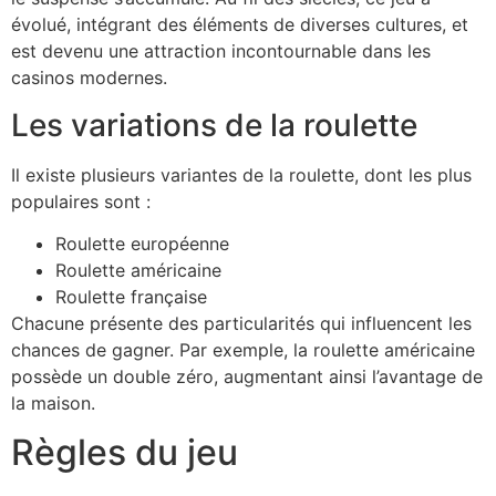
évolué, intégrant des éléments de diverses cultures, et
est devenu une attraction incontournable dans les
casinos modernes.
Les variations de la roulette
Il existe plusieurs variantes de la roulette, dont les plus
populaires sont :
Roulette européenne
Roulette américaine
Roulette française
Chacune présente des particularités qui influencent les
chances de gagner. Par exemple, la roulette américaine
possède un double zéro, augmentant ainsi l’avantage de
la maison.
Règles du jeu