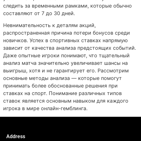
следить за временными рамками, которые обычно
составляют от 7 до 30 дней.
Невнимательность к деталям акций,
распространенная причина потери бонусов среди
новичков. Успех в спортивных ставках напрямую
зависит от качества анализа предстоящих событий.
Даже опытные игроки понимают, что тщательный
анализ матча значительно увеличивает шансы на
выигрыш, хотя и не гарантирует его. Рассмотрим
основные методы анализа — которые помогут
принимать более обоснованные решения при
ставках на спорт. Понимание различных типов
ставок является основным навыком для каждого
игрока в мире онлайн-гемблинга.
Address