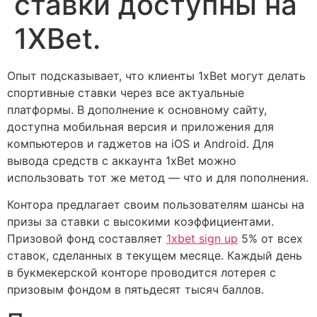
ставки доступны на
1XBet.
Опыт подсказывает, что клиенты 1xBet могут делать
спортивные ставки через все актуальные
платформы. В дополнение к основному сайту,
доступна мобильная версия и приложения для
компьютеров и гаджетов на iOS и Android. Для
вывода средств с аккаунта 1xBet можно
использовать тот же метод — что и для пополнения.
Контора предлагает своим пользователям шансы на
призы за ставки с высокими коэффициентами.
Призовой фонд составляет
1xbet sign up
5% от всех
ставок, сделанных в текущем месяце. Каждый день
в букмекерской конторе проводится лотерея с
призовым фондом в пятьдесят тысяч баллов.