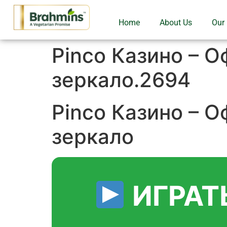
Home
About Us
Our
Pinco Казино – 
зеркало.2694
Pinco Казино – 
зеркало
ИГРАТ