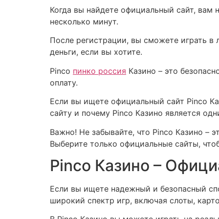
Когда вы найдете официальный сайт, вам 
несколько минут.
После регистрации, вы сможете играть в 
деньги, если вы хотите.
Pinco
пинко россия
Казино – это безопасн
оплату.
Если вы ищете официальный сайт Pinco Ка
сайту и почему Pinco Казино является одн
Важно! Не забывайте, что Pinco Казино – 
Выберите только официальные сайты, чтоб
Pinco Казино – Офиц
Если вы ищете надежный и безопасный спо
широкий спектр игр, включая слоты, карто