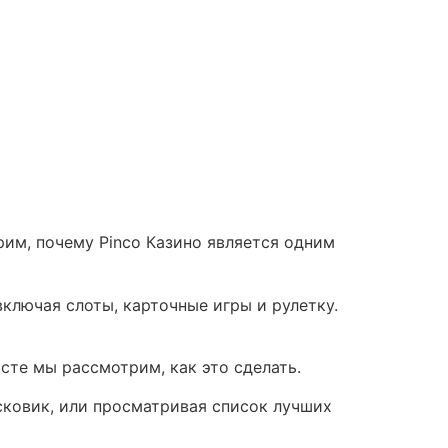
рим, почему Pinco Казино является одним
включая слоты, карточные игры и рулетку.
ксте мы рассмотрим, как это сделать.
исковик, или просматривая список лучших