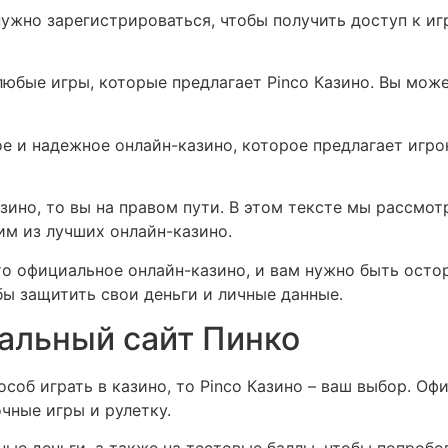
нужно зарегистрироваться, чтобы получить доступ к иг
любые игры, которые предлагает Pinco Казино. Вы може
ое и надежное онлайн-казино, которое предлагает игр
зино, то вы на правом пути. В этом тексте мы рассмот
им из лучших онлайн-казино.
это официальное онлайн-казино, и вам нужно быть ост
ы защитить свои деньги и личные данные.
иальный сайт Пинко
соб играть в казино, то Pinco Казино – ваш выбор. Оф
чные игры и рулетку.