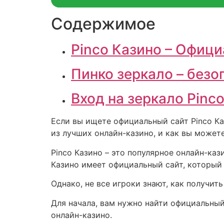
Содержимое
Pinco Казино – Офиц
Пинко зеркало – безо
Вход на зеркало Pinc
Если вы ищете официальный сайт Pinco Ка
из лучших онлайн-казино, и как вы можете
Pinco Казино – это популярное онлайн-каз
Казино имеет официальный сайт, который 
Однако, не все игроки знают, как получит
Для начала, вам нужно найти официальный
онлайн-казино.