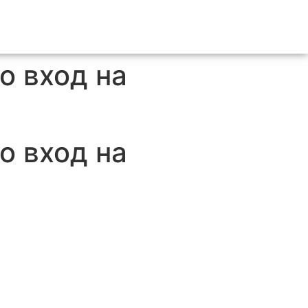
о вход на
о вход на