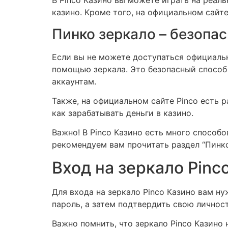
В Pinco Казино вы можете играть на реаль
казино. Кроме того, на официальном сайте
Пинко зеркало – безопас
Если вы не можете доступаться официально
помощью зеркала. Это безопасный способ 
аккаунтам.
Также, на официальном сайте Pinco есть р
как зарабатывать деньги в казино.
Важно! В Pinco Казино есть много способов
рекомендуем вам прочитать раздел “Пинко 
Вход на зеркало Pinc
Для входа на зеркало Pinco Казино вам н
пароль, а затем подтвердить свою личност
Важно помнить, что зеркало Pinco Казино 