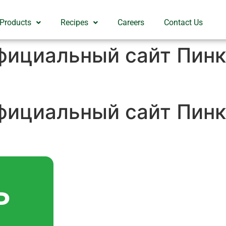
 Products
Recipes
Careers
Contact Us
Официальный сайт Пинк
Официальный сайт Пинк
Ь