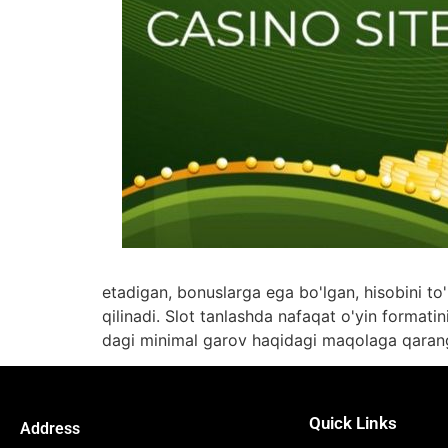
etadigan, bonuslarga ega bo'lgan, hisobini to'l
qilinadi. Slot tanlashda nafaqat o'yin format
dagi minimal garov haqidagi maqolaga qaran
Quick Links
Address