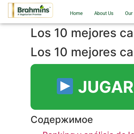
Home
About Us
Our
Los 10 mejores ca
Los 10 mejores ca
JUGAR
Содержимое