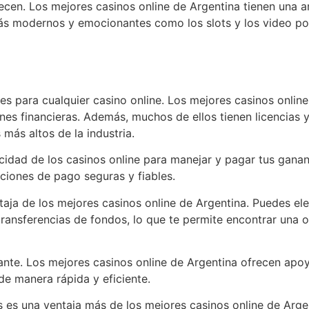
recen. Los mejores casinos online de Argentina tienen una
más modernos y emocionantes como los slots y los video po
es para cualquier casino online. Los mejores casinos onlin
nes financieras. Además, muchos de ellos tienen licencias y
más altos de la industria.
acidad de los casinos online para manejar y pagar tus gana
pciones de pago seguras y fiables.
aja de los mejores casinos online de Argentina. Puedes el
 transferencias de fondos, lo que te permite encontrar una
ante. Los mejores casinos online de Argentina ofrecen apoyo
e manera rápida y eficiente.
 es una ventaja más de los mejores casinos online de Arge