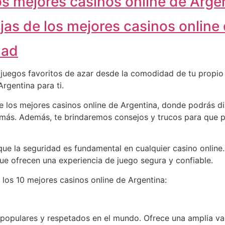
los mejores casinos online de Arge
ajas de los mejores casinos online
dad
s juegos favoritos de azar desde la comodidad de tu propi
rgentina para ti.
de los mejores casinos online de Argentina, donde podrás di
 más. Además, te brindaremos consejos y trucos para que 
e la seguridad es fundamental en cualquier casino online.
ue ofrecen una experiencia de juego segura y confiable.
los 10 mejores casinos online de Argentina:
 populares y respetados en el mundo. Ofrece una amplia va