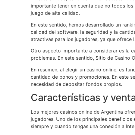
importante tener en cuenta que no todos los 
juego de alta calidad.
En este sentido, hemos desarrollado un ranki
calidad del software, la seguridad y la cant
atractivas para los jugadores, ya que ofrece 
Otro aspecto importante a considerar es la c
problemas. En este sentido, Sitio de Casino 
En resumen, al elegir un casino online, es fu
cantidad de bonos y promociones. En este sen
necesidad de depositar fondos propios.
Características y vent
Los mejores casinos online de Argentina ofrec
jugadores. Uno de los principales beneficios
siempre y cuando tengas una conexión a Inte