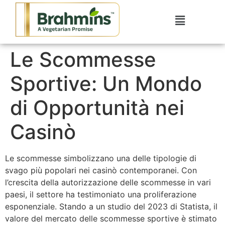
Le Scommesse
Sportive: Un Mondo
di Opportunità nei
Casinò
Le scommesse simbolizzano una delle tipologie di
svago più popolari nei casinò contemporanei. Con
l’crescita della autorizzazione delle scommesse in vari
paesi, il settore ha testimoniato una proliferazione
esponenziale. Stando a un studio del 2023 di Statista, il
valore del mercato delle scommesse sportive è stimato