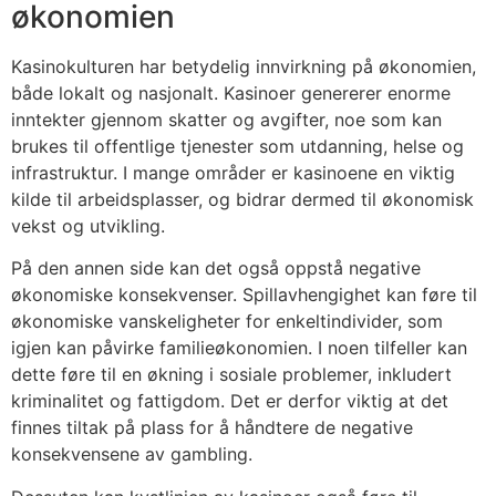
økonomien
Kasinokulturen har betydelig innvirkning på økonomien,
både lokalt og nasjonalt. Kasinoer genererer enorme
inntekter gjennom skatter og avgifter, noe som kan
brukes til offentlige tjenester som utdanning, helse og
infrastruktur. I mange områder er kasinoene en viktig
kilde til arbeidsplasser, og bidrar dermed til økonomisk
vekst og utvikling.
På den annen side kan det også oppstå negative
økonomiske konsekvenser. Spillavhengighet kan føre til
økonomiske vanskeligheter for enkeltindivider, som
igjen kan påvirke familieøkonomien. I noen tilfeller kan
dette føre til en økning i sosiale problemer, inkludert
kriminalitet og fattigdom. Det er derfor viktig at det
finnes tiltak på plass for å håndtere de negative
konsekvensene av gambling.