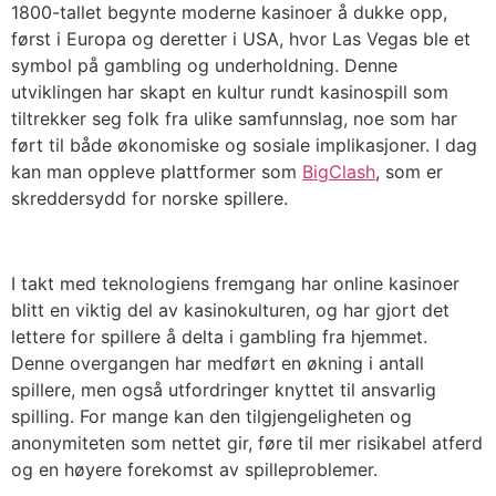
1800-tallet begynte moderne kasinoer å dukke opp,
først i Europa og deretter i USA, hvor Las Vegas ble et
symbol på gambling og underholdning. Denne
utviklingen har skapt en kultur rundt kasinospill som
tiltrekker seg folk fra ulike samfunnslag, noe som har
ført til både økonomiske og sosiale implikasjoner. I dag
kan man oppleve plattformer som
BigClash
, som er
skreddersydd for norske spillere.
I takt med teknologiens fremgang har online kasinoer
blitt en viktig del av kasinokulturen, og har gjort det
lettere for spillere å delta i gambling fra hjemmet.
Denne overgangen har medført en økning i antall
spillere, men også utfordringer knyttet til ansvarlig
spilling. For mange kan den tilgjengeligheten og
anonymiteten som nettet gir, føre til mer risikabel atferd
og en høyere forekomst av spilleproblemer.