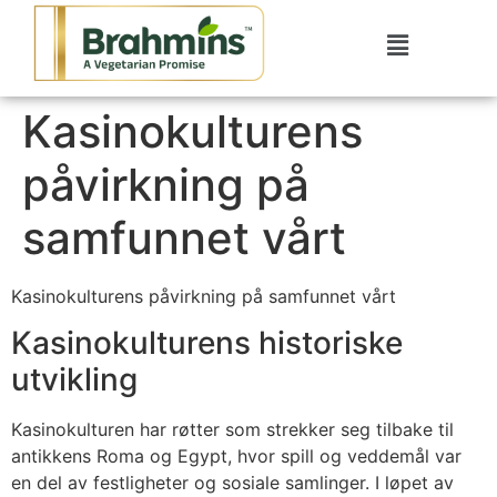
Kasinokulturens
påvirkning på
samfunnet vårt
Kasinokulturens påvirkning på samfunnet vårt
Kasinokulturens historiske
utvikling
Kasinokulturen har røtter som strekker seg tilbake til
antikkens Roma og Egypt, hvor spill og veddemål var
en del av festligheter og sosiale samlinger. I løpet av