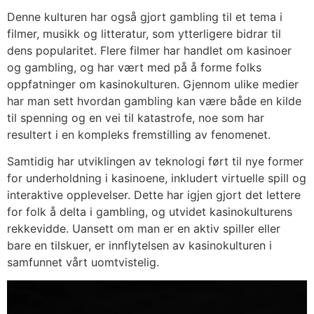
Denne kulturen har også gjort gambling til et tema i
filmer, musikk og litteratur, som ytterligere bidrar til
dens popularitet. Flere filmer har handlet om kasinoer
og gambling, og har vært med på å forme folks
oppfatninger om kasinokulturen. Gjennom ulike medier
har man sett hvordan gambling kan være både en kilde
til spenning og en vei til katastrofe, noe som har
resultert i en kompleks fremstilling av fenomenet.
Samtidig har utviklingen av teknologi ført til nye former
for underholdning i kasinoene, inkludert virtuelle spill og
interaktive opplevelser. Dette har igjen gjort det lettere
for folk å delta i gambling, og utvidet kasinokulturens
rekkevidde. Uansett om man er en aktiv spiller eller
bare en tilskuer, er innflytelsen av kasinokulturen i
samfunnet vårt uomtvistelig.