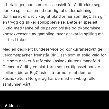
utbetalinger, noe som er essensielt for å tiltrekke seg
norske spillere. I en tid der digital underholdning
dominerer, er det viktig at plattformer som BigClash gir
en trygg og sikker spillopplevelse. Dette er spesielt
viktig med tanke på de psykologiske og økonomiske
konsekvensene av gambling, hvor ansvarlig spilling må
settes i fokus.
Med en dedikert kundeservice og konkurransedyktige
velkomstpakker, fremstår BigClash som et solid valg for
alle som ønsker å utforske kasinokulturens mangfold.
Gjennom å tilby en plattform som er tilpasset norske
spillere, bidrar BigClash til å forme fremtiden for
kasinokultur i Norge, og har dermed en viktig rolle i
samfunnet vårt.
Address