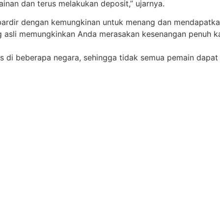
inan dan terus melakukan deposit,” ujarnya.
ardir dengan kemungkinan untuk menang dan mendapatka
ang asli memungkinkan Anda merasakan kesenangan penuh 
 di beberapa negara, sehingga tidak semua pemain dapa
judi online, diperlukan regulasi yang ketat dan efektif da
wa platform judi online beroperasi secara legal dan diaw
meminum sedikit khamr sehingga tidak memabukkan hukum
edua, meminum khamr bisa membuat orang lalai beribada
 kesenangan sehingga membuatnya lalai. Setiap reel biasan
k memutar reel dan menekan kombinasi simbol pemenang ket
 secara eksklusif dengan kasino online maupun kasino dar
no online. Sementara itu, slot video biasanya menampilkan
bagai macam tema menarik, bahkan mengadopsi tema dari ac
pat meningkatkan peluang kemenangan tambahan.
Rismon Sianipar terkait La