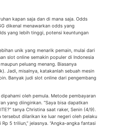
uhan kapan saja dan di mana saja. Odds
laGG dikenal menawarkan odds yang
s yang lebih tinggi, potensi keuntungan
lebihan unik yang menarik pemain, mulai dari
nan slot online semakin populer di Indonesia
a maupun peluang menang. Biasanya
k). Jadi, misalnya, katakanlah sebuah mesin
oin. Banyak judi slot online dari pengembang
dah dipahami oleh pemula. Metode pembayaran
n yang diinginkan. “Saya bisa dapatkan
E?” tanya Christina saat raker, Senin (4/9).
ersebut dilarikan ke luar negeri oleh pelaku
p 5 triliun,” jelasnya. “Angka-angka fantasi