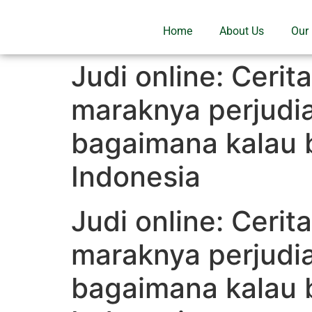
Home
About Us
Our
Judi online: Ceri
maraknya perjudia
bagaimana kalau 
Indonesia
Judi online: Ceri
maraknya perjudia
bagaimana kalau 