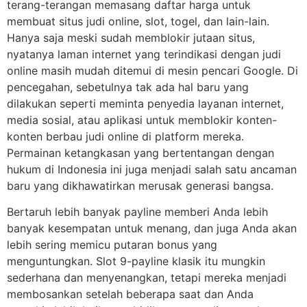
terang-terangan memasang daftar harga untuk
membuat situs judi online, slot, togel, dan lain-lain.
Hanya saja meski sudah memblokir jutaan situs,
nyatanya laman internet yang terindikasi dengan judi
online masih mudah ditemui di mesin pencari Google. Di
pencegahan, sebetulnya tak ada hal baru yang
dilakukan seperti meminta penyedia layanan internet,
media sosial, atau aplikasi untuk memblokir konten-
konten berbau judi online di platform mereka.
Permainan ketangkasan yang bertentangan dengan
hukum di Indonesia ini juga menjadi salah satu ancaman
baru yang dikhawatirkan merusak generasi bangsa.
Bertaruh lebih banyak payline memberi Anda lebih
banyak kesempatan untuk menang, dan juga Anda akan
lebih sering memicu putaran bonus yang
menguntungkan. Slot 9-payline klasik itu mungkin
sederhana dan menyenangkan, tetapi mereka menjadi
membosankan setelah beberapa saat dan Anda