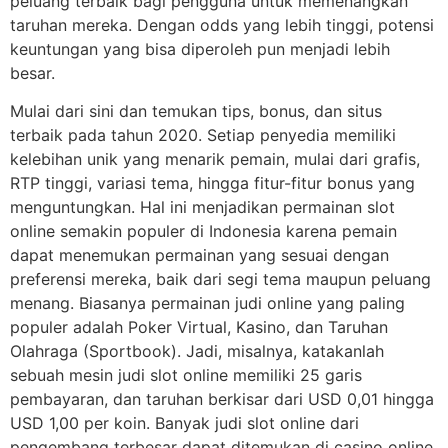
peluang terbaik bagi pengguna untuk memenangkan
taruhan mereka. Dengan odds yang lebih tinggi, potensi
keuntungan yang bisa diperoleh pun menjadi lebih
besar.
Mulai dari sini dan temukan tips, bonus, dan situs
terbaik pada tahun 2020. Setiap penyedia memiliki
kelebihan unik yang menarik pemain, mulai dari grafis,
RTP tinggi, variasi tema, hingga fitur-fitur bonus yang
menguntungkan. Hal ini menjadikan permainan slot
online semakin populer di Indonesia karena pemain
dapat menemukan permainan yang sesuai dengan
preferensi mereka, baik dari segi tema maupun peluang
menang. Biasanya permainan judi online yang paling
populer adalah Poker Virtual, Kasino, dan Taruhan
Olahraga (Sportbook). Jadi, misalnya, katakanlah
sebuah mesin judi slot online memiliki 25 garis
pembayaran, dan taruhan berkisar dari USD 0,01 hingga
USD 1,00 per koin. Banyak judi slot online dari
pengembang terbesar dapat ditemukan di casino online