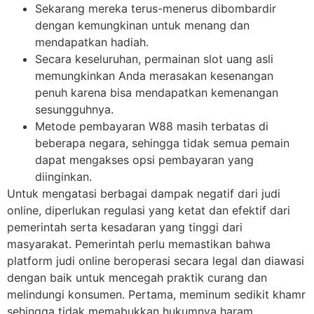
Sekarang mereka terus-menerus dibombardir
dengan kemungkinan untuk menang dan
mendapatkan hadiah.
Secara keseluruhan, permainan slot uang asli
memungkinkan Anda merasakan kesenangan
penuh karena bisa mendapatkan kemenangan
sesungguhnya.
Metode pembayaran W88 masih terbatas di
beberapa negara, sehingga tidak semua pemain
dapat mengakses opsi pembayaran yang
diinginkan.
Untuk mengatasi berbagai dampak negatif dari judi
online, diperlukan regulasi yang ketat dan efektif dari
pemerintah serta kesadaran yang tinggi dari
masyarakat. Pemerintah perlu memastikan bahwa
platform judi online beroperasi secara legal dan diawasi
dengan baik untuk mencegah praktik curang dan
melindungi konsumen. Pertama, meminum sedikit khamr
sehingga tidak memabukkan hukumnya haram,