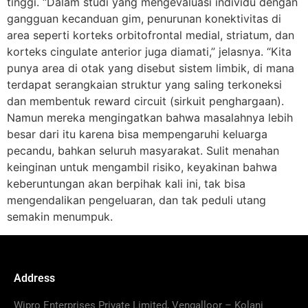
tinggi. “Dalam studi yang mengevaluasi individu dengan
gangguan kecanduan gim, penurunan konektivitas di
area seperti korteks orbitofrontal medial, striatum, dan
korteks cingulate anterior juga diamati,” jelasnya. “Kita
punya area di otak yang disebut sistem limbik, di mana
terdapat serangkaian struktur yang saling terkoneksi
dan membentuk reward circuit (sirkuit penghargaan).
Namun mereka mengingatkan bahwa masalahnya lebih
besar dari itu karena bisa mempengaruhi keluarga
pecandu, bahkan seluruh masyarakat. Sulit menahan
keinginan untuk mengambil risiko, keyakinan bahwa
keberuntungan akan berpihak kali ini, tak bisa
mengendalikan pengeluaran, dan tak peduli utang
semakin menumpuk.
Address
Wipro Enterprises Private Limited, Vengalloor – Kolani