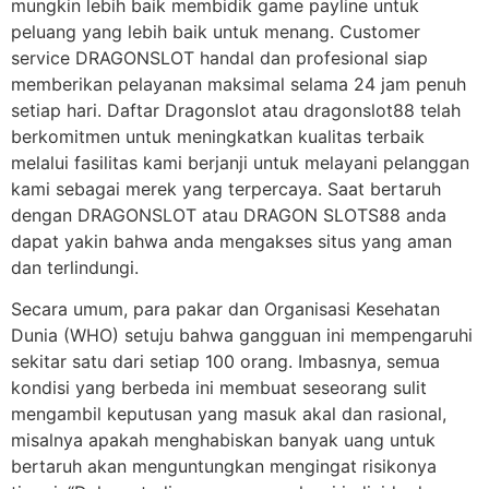
mungkin lebih baik membidik game payline untuk
peluang yang lebih baik untuk menang. Customer
service DRAGONSLOT handal dan profesional siap
memberikan pelayanan maksimal selama 24 jam penuh
setiap hari. Daftar Dragonslot atau dragonslot88 telah
berkomitmen untuk meningkatkan kualitas terbaik
melalui fasilitas kami berjanji untuk melayani pelanggan
kami sebagai merek yang terpercaya. Saat bertaruh
dengan DRAGONSLOT atau DRAGON SLOTS88 anda
dapat yakin bahwa anda mengakses situs yang aman
dan terlindungi.
Secara umum, para pakar dan Organisasi Kesehatan
Dunia (WHO) setuju bahwa gangguan ini mempengaruhi
sekitar satu dari setiap 100 orang. Imbasnya, semua
kondisi yang berbeda ini membuat seseorang sulit
mengambil keputusan yang masuk akal dan rasional,
misalnya apakah menghabiskan banyak uang untuk
bertaruh akan menguntungkan mengingat risikonya