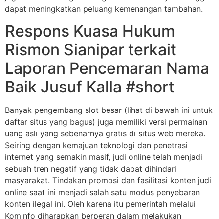
dapat meningkatkan peluang kemenangan tambahan.
Respons Kuasa Hukum
Rismon Sianipar terkait
Laporan Pencemaran Nama
Baik Jusuf Kalla #short
Banyak pengembang slot besar (lihat di bawah ini untuk
daftar situs yang bagus) juga memiliki versi permainan
uang asli yang sebenarnya gratis di situs web mereka.
Seiring dengan kemajuan teknologi dan penetrasi
internet yang semakin masif, judi online telah menjadi
sebuah tren negatif yang tidak dapat dihindari
masyarakat. Tindakan promosi dan fasilitasi konten judi
online saat ini menjadi salah satu modus penyebaran
konten ilegal ini. Oleh karena itu pemerintah melalui
Kominfo diharapkan berperan dalam melakukan