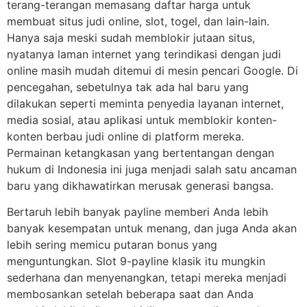
terang-terangan memasang daftar harga untuk
membuat situs judi online, slot, togel, dan lain-lain.
Hanya saja meski sudah memblokir jutaan situs,
nyatanya laman internet yang terindikasi dengan judi
online masih mudah ditemui di mesin pencari Google. Di
pencegahan, sebetulnya tak ada hal baru yang
dilakukan seperti meminta penyedia layanan internet,
media sosial, atau aplikasi untuk memblokir konten-
konten berbau judi online di platform mereka.
Permainan ketangkasan yang bertentangan dengan
hukum di Indonesia ini juga menjadi salah satu ancaman
baru yang dikhawatirkan merusak generasi bangsa.
Bertaruh lebih banyak payline memberi Anda lebih
banyak kesempatan untuk menang, dan juga Anda akan
lebih sering memicu putaran bonus yang
menguntungkan. Slot 9-payline klasik itu mungkin
sederhana dan menyenangkan, tetapi mereka menjadi
membosankan setelah beberapa saat dan Anda