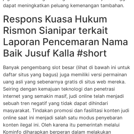
dapat meningkatkan peluang kemenangan tambahan.
Respons Kuasa Hukum
Rismon Sianipar terkait
Laporan Pencemaran Nama
Baik Jusuf Kalla #short
Banyak pengembang slot besar (lihat di bawah ini untuk
daftar situs yang bagus) juga memiliki versi permainan
uang asli yang sebenarnya gratis di situs web mereka.
Seiring dengan kemajuan teknologi dan penetrasi
internet yang semakin masif, judi online telah menjadi
sebuah tren negatif yang tidak dapat dihindari
masyarakat. Tindakan promosi dan fasilitasi konten judi
online saat ini menjadi salah satu modus penyebaran
konten ilegal ini. Oleh karena itu pemerintah melalui
Kominfo diharapkan berperan dalam melakukan