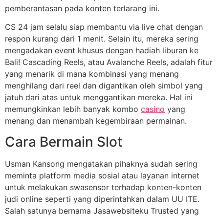
pemberantasan pada konten terlarang ini.
CS 24 jam selalu siap membantu via live chat dengan
respon kurang dari 1 menit. Selain itu, mereka sering
mengadakan event khusus dengan hadiah liburan ke
Bali! Cascading Reels, atau Avalanche Reels, adalah fitur
yang menarik di mana kombinasi yang menang
menghilang dari reel dan digantikan oleh simbol yang
jatuh dari atas untuk menggantikan mereka. Hal ini
memungkinkan lebih banyak kombo
casino
yang
menang dan menambah kegembiraan permainan.
Cara Bermain Slot
Usman Kansong mengatakan pihaknya sudah sering
meminta platform media sosial atau layanan internet
untuk melakukan swasensor terhadap konten-konten
judi online seperti yang diperintahkan dalam UU ITE.
Salah satunya bernama Jasawebsiteku Trusted yang