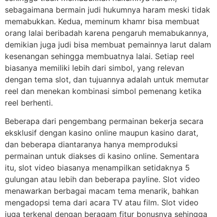
sebagaimana bermain judi hukumnya haram meski tidak
memabukkan. Kedua, meminum khamr bisa membuat
orang lalai beribadah karena pengaruh memabukannya,
demikian juga judi bisa membuat pemainnya larut dalam
kesenangan sehingga membuatnya lalai. Setiap reel
biasanya memiliki lebih dari simbol, yang relevan
dengan tema slot, dan tujuannya adalah untuk memutar
reel dan menekan kombinasi simbol pemenang ketika
reel berhenti.
Beberapa dari pengembang permainan bekerja secara
eksklusif dengan kasino online maupun kasino darat,
dan beberapa diantaranya hanya memproduksi
permainan untuk diakses di kasino online. Sementara
itu, slot video biasanya menampilkan setidaknya 5
gulungan atau lebih dan beberapa payline. Slot video
menawarkan berbagai macam tema menarik, bahkan
mengadopsi tema dari acara TV atau film. Slot video
juga terkenal dengan beragam fitur bonusnya sehingga