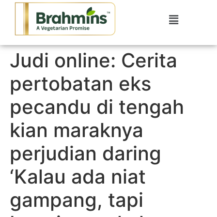
Judi online: Cerita
pertobatan eks
pecandu di tengah
kian maraknya
perjudian daring
‘Kalau ada niat
gampang, tapi