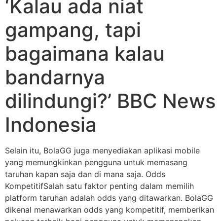
‘Kalau ada niat
gampang, tapi
bagaimana kalau
bandarnya
dilindungi?’ BBC News
Indonesia
Selain itu, BolaGG juga menyediakan aplikasi mobile
yang memungkinkan pengguna untuk memasang
taruhan kapan saja dan di mana saja. Odds
KompetitifSalah satu faktor penting dalam memilih
platform taruhan adalah odds yang ditawarkan. BolaGG
dikenal menawarkan odds yang kompetitif, memberikan