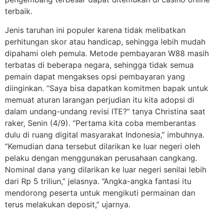
terbaik.
Jenis taruhan ini populer karena tidak melibatkan
perhitungan skor atau handicap, sehingga lebih mudah
dipahami oleh pemula. Metode pembayaran W88 masih
terbatas di beberapa negara, sehingga tidak semua
pemain dapat mengakses opsi pembayaran yang
diinginkan. “Saya bisa dapatkan komitmen bapak untuk
memuat aturan larangan perjudian itu kita adopsi di
dalam undang-undang revisi ITE?” tanya Christina saat
raker, Senin (4/9). “Pertama kita coba memberantas
dulu di ruang digital masyarakat Indonesia,” imbuhnya.
“Kemudian dana tersebut dilarikan ke luar negeri oleh
pelaku dengan menggunakan perusahaan cangkang.
Nominal dana yang dilarikan ke luar negeri senilai lebih
dari Rp 5 triliun,” jelasnya. “Angka-angka fantasi itu
mendorong peserta untuk mengikuti permainan dan
terus melakukan deposit,” ujarnya.