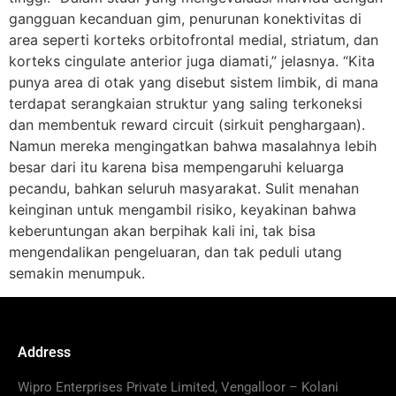
gangguan kecanduan gim, penurunan konektivitas di
area seperti korteks orbitofrontal medial, striatum, dan
korteks cingulate anterior juga diamati,” jelasnya. “Kita
punya area di otak yang disebut sistem limbik, di mana
terdapat serangkaian struktur yang saling terkoneksi
dan membentuk reward circuit (sirkuit penghargaan).
Namun mereka mengingatkan bahwa masalahnya lebih
besar dari itu karena bisa mempengaruhi keluarga
pecandu, bahkan seluruh masyarakat. Sulit menahan
keinginan untuk mengambil risiko, keyakinan bahwa
keberuntungan akan berpihak kali ini, tak bisa
mengendalikan pengeluaran, dan tak peduli utang
semakin menumpuk.
Address
Wipro Enterprises Private Limited, Vengalloor – Kolani