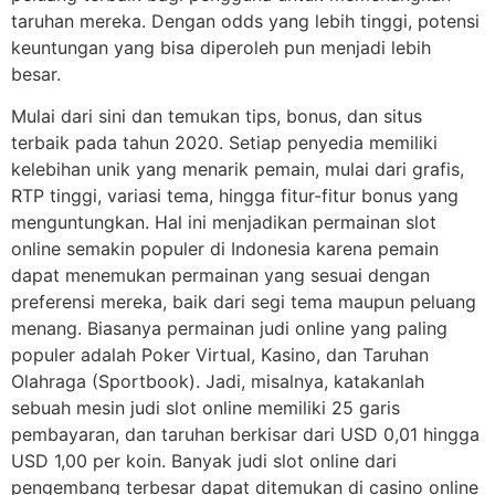
taruhan mereka. Dengan odds yang lebih tinggi, potensi
keuntungan yang bisa diperoleh pun menjadi lebih
besar.
Mulai dari sini dan temukan tips, bonus, dan situs
terbaik pada tahun 2020. Setiap penyedia memiliki
kelebihan unik yang menarik pemain, mulai dari grafis,
RTP tinggi, variasi tema, hingga fitur-fitur bonus yang
menguntungkan. Hal ini menjadikan permainan slot
online semakin populer di Indonesia karena pemain
dapat menemukan permainan yang sesuai dengan
preferensi mereka, baik dari segi tema maupun peluang
menang. Biasanya permainan judi online yang paling
populer adalah Poker Virtual, Kasino, dan Taruhan
Olahraga (Sportbook). Jadi, misalnya, katakanlah
sebuah mesin judi slot online memiliki 25 garis
pembayaran, dan taruhan berkisar dari USD 0,01 hingga
USD 1,00 per koin. Banyak judi slot online dari
pengembang terbesar dapat ditemukan di casino online