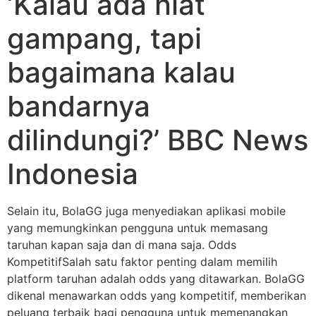
‘Kalau ada niat
gampang, tapi
bagaimana kalau
bandarnya
dilindungi?’ BBC News
Indonesia
Selain itu, BolaGG juga menyediakan aplikasi mobile
yang memungkinkan pengguna untuk memasang
taruhan kapan saja dan di mana saja. Odds
KompetitifSalah satu faktor penting dalam memilih
platform taruhan adalah odds yang ditawarkan. BolaGG
dikenal menawarkan odds yang kompetitif, memberikan
peluang terbaik bagi pengguna untuk memenangkan