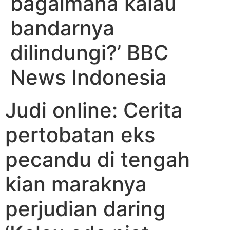
bagaimana kalau
bandarnya
dilindungi?’ BBC
News Indonesia
Judi online: Cerita
pertobatan eks
pecandu di tengah
kian maraknya
perjudian daring