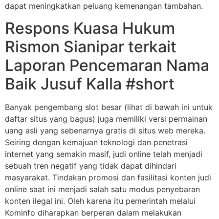
dapat meningkatkan peluang kemenangan tambahan.
Respons Kuasa Hukum
Rismon Sianipar terkait
Laporan Pencemaran Nama
Baik Jusuf Kalla #short
Banyak pengembang slot besar (lihat di bawah ini untuk
daftar situs yang bagus) juga memiliki versi permainan
uang asli yang sebenarnya gratis di situs web mereka.
Seiring dengan kemajuan teknologi dan penetrasi
internet yang semakin masif, judi online telah menjadi
sebuah tren negatif yang tidak dapat dihindari
masyarakat. Tindakan promosi dan fasilitasi konten judi
online saat ini menjadi salah satu modus penyebaran
konten ilegal ini. Oleh karena itu pemerintah melalui
Kominfo diharapkan berperan dalam melakukan