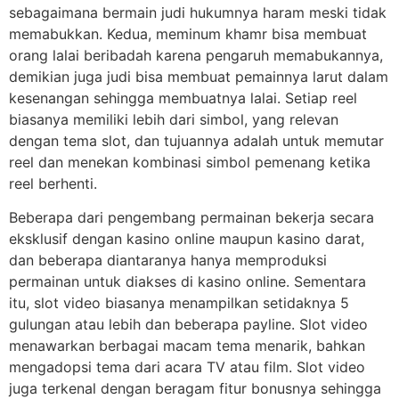
sebagaimana bermain judi hukumnya haram meski tidak
memabukkan. Kedua, meminum khamr bisa membuat
orang lalai beribadah karena pengaruh memabukannya,
demikian juga judi bisa membuat pemainnya larut dalam
kesenangan sehingga membuatnya lalai. Setiap reel
biasanya memiliki lebih dari simbol, yang relevan
dengan tema slot, dan tujuannya adalah untuk memutar
reel dan menekan kombinasi simbol pemenang ketika
reel berhenti.
Beberapa dari pengembang permainan bekerja secara
eksklusif dengan kasino online maupun kasino darat,
dan beberapa diantaranya hanya memproduksi
permainan untuk diakses di kasino online. Sementara
itu, slot video biasanya menampilkan setidaknya 5
gulungan atau lebih dan beberapa payline. Slot video
menawarkan berbagai macam tema menarik, bahkan
mengadopsi tema dari acara TV atau film. Slot video
juga terkenal dengan beragam fitur bonusnya sehingga