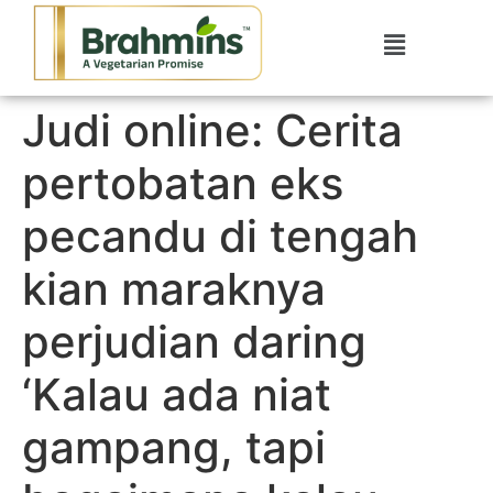
Judi online: Cerita
pertobatan eks
pecandu di tengah
kian maraknya
perjudian daring
‘Kalau ada niat
gampang, tapi