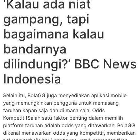
‘Kalau ada niat
gampang, tapi
bagaimana kalau
bandarnya
dilindungi?’ BBC News
Indonesia
Selain itu, BolaGG juga menyediakan aplikasi mobile
yang memungkinkan pengguna untuk memasang
taruhan kapan saja dan di mana saja. Odds
KompetitifSalah satu faktor penting dalam memilih
platform taruhan adalah odds yang ditawarkan. BolaGG
dikenal menawarkan odds yang kompetitif, memberikan