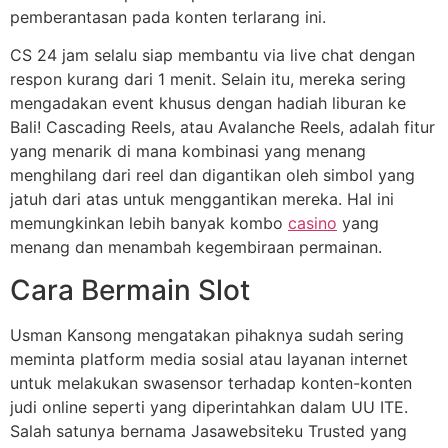
pemberantasan pada konten terlarang ini.
CS 24 jam selalu siap membantu via live chat dengan
respon kurang dari 1 menit. Selain itu, mereka sering
mengadakan event khusus dengan hadiah liburan ke
Bali! Cascading Reels, atau Avalanche Reels, adalah fitur
yang menarik di mana kombinasi yang menang
menghilang dari reel dan digantikan oleh simbol yang
jatuh dari atas untuk menggantikan mereka. Hal ini
memungkinkan lebih banyak kombo
casino
yang
menang dan menambah kegembiraan permainan.
Cara Bermain Slot
Usman Kansong mengatakan pihaknya sudah sering
meminta platform media sosial atau layanan internet
untuk melakukan swasensor terhadap konten-konten
judi online seperti yang diperintahkan dalam UU ITE.
Salah satunya bernama Jasawebsiteku Trusted yang