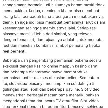
sebagaimana bermain judi hukumnya haram meski tidak
memabukkan. Kedua, meminum khamr bisa membuat
orang lalai beribadah karena pengaruh memabukannya,
demikian juga judi bisa membuat pemainnya larut dalam
kesenangan sehingga membuatnya lalai. Setiap reel
biasanya memiliki lebih dari simbol, yang relevan
dengan tema slot, dan tujuannya adalah untuk memutar
reel dan menekan kombinasi simbol pemenang ketika
reel berhenti.
Beberapa dari pengembang permainan bekerja secara
eksklusif dengan kasino online maupun kasino darat,
dan beberapa diantaranya hanya memproduksi
permainan untuk diakses di kasino online. Sementara
itu, slot video biasanya menampilkan setidaknya 5
gulungan atau lebih dan beberapa payline. Slot video
menawarkan berbagai macam tema menarik, bahkan
mengadopsi tema dari acara TV atau film. Slot video
juga terkenal dengan beragam fitur bonusnya sehingga