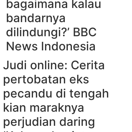
bagaimana kalau
bandarnya
dilindungi?’ BBC
News Indonesia
Judi online: Cerita
pertobatan eks
pecandu di tengah
kian maraknya
perjudian daring