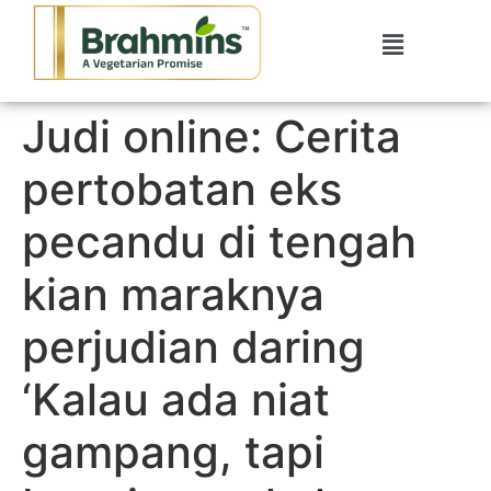
Judi online: Cerita
pertobatan eks
pecandu di tengah
kian maraknya
perjudian daring
‘Kalau ada niat
gampang, tapi