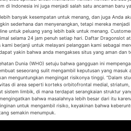
 di Indonesia ini juga menjadi salah satu ancaman baru y
 lebih banyak kesempatan untuk menang, dan juga Anda ak
ungkin sederhana dan menyenangkan, tetapi mereka menjad
line untuk peluang yang lebih baik untuk menang. Custo
mal selama 24 jam penuh setiap hari. Daftar Dragonslot a
tas kami berjanji untuk melayani pelanggan kami sebagai me
t yakin bahwa anda mengakses situs yang aman dan ter
hatan Dunia (WHO) setuju bahwa gangguan ini mempengaruh
embuat seseorang sulit mengambil keputusan yang masuk ak
an menguntungkan mengingat risikonya tinggi. “Dalam stu
s di area seperti korteks orbitofrontal medial, striatum, 
but sistem limbik, di mana terdapat serangkaian struktur y
 mengingatkan bahwa masalahnya lebih besar dari itu kare
nginan untuk mengambil risiko, keyakinan bahwa keberuntun
 utang semakin menumpuk.