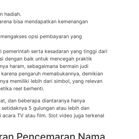
n hadiah.
karena bisa mendapatkan kemenangan
t mengakses opsi pembayaran yang
ri pemerintah serta kesadaran yang tinggi dari
asi dengan baik untuk mencegah praktik
nya haram, sebagaimana bermain judi
h karena pengaruh memabukannya, demikian
ya memiliki lebih dari simbol, yang relevan
ika reel berhenti.
at, dan beberapa diantaranya hanya
 setidaknya 5 gulungan atau lebih dan
ara TV atau film. Slot video juga terkenal
poran Pencemaran Nama