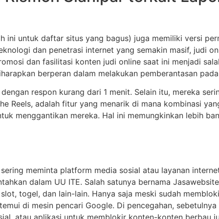
t
 ini untuk daftar situs yang bagus) juga memiliki versi per
knologi dan penetrasi internet yang semakin masif, judi on
omosi dan fasilitasi konten judi online saat ini menjadi sal
diharapkan berperan dalam melakukan pemberantasan pada k
t dengan respon kurang dari 1 menit. Selain itu, mereka s
nche Reels, adalah fitur yang menarik di mana kombinasi ya
 untuk menggantikan mereka. Hal ini memungkinkan lebih 
ring meminta platform media sosial atau layanan interne
erintahkan dalam UU ITE. Salah satunya bernama Jasawebsi
 slot, togel, dan lain-lain. Hanya saja meski sudah membloki
itemui di mesin pencari Google. Di pencegahan, sebetulnya 
ial, atau aplikasi untuk memblokir konten-konten berbau j