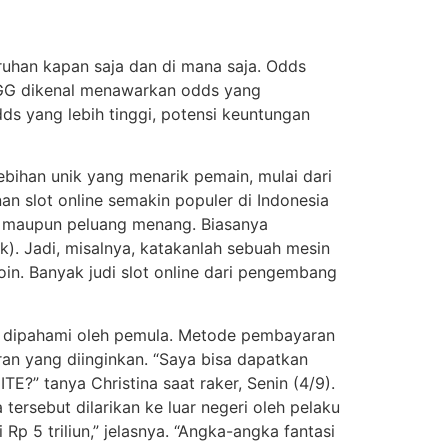
uhan kapan saja dan di mana saja. Odds
laGG dikenal menawarkan odds yang
s yang lebih tinggi, potensi keuntungan
lebihan unik yang menarik pemain, mulai dari
nan slot online semakin populer di Indonesia
a maupun peluang menang. Biasanya
k). Jadi, misalnya, katakanlah sebuah mesin
oin. Banyak judi slot online dari pengembang
dah dipahami oleh pemula. Metode pembayaran
n yang diinginkan. “Saya bisa dapatkan
E?” tanya Christina saat raker, Senin (4/9).
ersebut dilarikan ke luar negeri oleh pelaku
p 5 triliun,” jelasnya. “Angka-angka fantasi