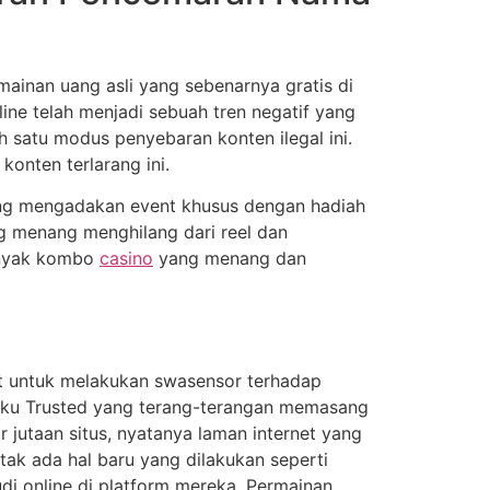
mainan uang asli yang sebenarnya gratis di
line telah menjadi sebuah tren negatif yang
ah satu modus penyebaran konten ilegal ini.
onten terlarang ini.
ering mengadakan event khusus dengan hadiah
ng menang menghilang dari reel dan
banyak kombo
casino
yang menang dan
t untuk melakukan swasensor terhadap
teku Trusted yang terang-terangan memasang
r jutaan situs, nyatanya laman internet yang
tak ada hal baru yang dilakukan seperti
udi online di platform mereka. Permainan