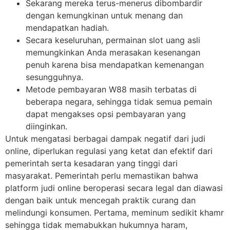
Sekarang mereka terus-menerus dibombardir
dengan kemungkinan untuk menang dan
mendapatkan hadiah.
Secara keseluruhan, permainan slot uang asli
memungkinkan Anda merasakan kesenangan
penuh karena bisa mendapatkan kemenangan
sesungguhnya.
Metode pembayaran W88 masih terbatas di
beberapa negara, sehingga tidak semua pemain
dapat mengakses opsi pembayaran yang
diinginkan.
Untuk mengatasi berbagai dampak negatif dari judi
online, diperlukan regulasi yang ketat dan efektif dari
pemerintah serta kesadaran yang tinggi dari
masyarakat. Pemerintah perlu memastikan bahwa
platform judi online beroperasi secara legal dan diawasi
dengan baik untuk mencegah praktik curang dan
melindungi konsumen. Pertama, meminum sedikit khamr
sehingga tidak memabukkan hukumnya haram,