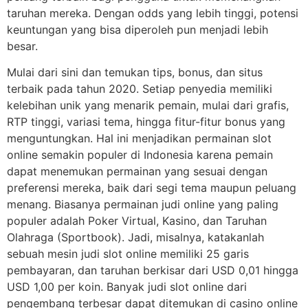
taruhan mereka. Dengan odds yang lebih tinggi, potensi
keuntungan yang bisa diperoleh pun menjadi lebih
besar.
Mulai dari sini dan temukan tips, bonus, dan situs
terbaik pada tahun 2020. Setiap penyedia memiliki
kelebihan unik yang menarik pemain, mulai dari grafis,
RTP tinggi, variasi tema, hingga fitur-fitur bonus yang
menguntungkan. Hal ini menjadikan permainan slot
online semakin populer di Indonesia karena pemain
dapat menemukan permainan yang sesuai dengan
preferensi mereka, baik dari segi tema maupun peluang
menang. Biasanya permainan judi online yang paling
populer adalah Poker Virtual, Kasino, dan Taruhan
Olahraga (Sportbook). Jadi, misalnya, katakanlah
sebuah mesin judi slot online memiliki 25 garis
pembayaran, dan taruhan berkisar dari USD 0,01 hingga
USD 1,00 per koin. Banyak judi slot online dari
pengembang terbesar dapat ditemukan di casino online