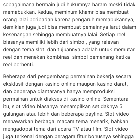
sebagaimana bermain judi hukumnya haram meski tidak
memabukkan. Kedua, meminum khamr bisa membuat
orang lalai beribadah karena pengaruh memabukannya,
demikian juga judi bisa membuat pemainnya larut dalam
kesenangan sehingga membuatnya lalai. Setiap reel
biasanya memiliki lebih dari simbol, yang relevan
dengan tema slot, dan tujuannya adalah untuk memutar
reel dan menekan kombinasi simbol pemenang ketika
reel berhenti.
Beberapa dari pengembang permainan bekerja secara
eksklusif dengan kasino online maupun kasino darat,
dan beberapa diantaranya hanya memproduksi
permainan untuk diakses di kasino online. Sementara
itu, slot video biasanya menampilkan setidaknya 5
gulungan atau lebih dan beberapa payline. Slot video
menawarkan berbagai macam tema menarik, bahkan
mengadopsi tema dari acara TV atau film. Slot video
juga terkenal dengan beragam fitur bonusnya sehingga