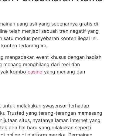
mainan uang asli yang sebenarnya gratis di
line telah menjadi sebuah tren negatif yang
ah satu modus penyebaran konten ilegal ini.
onten terlarang ini.
ering mengadakan event khusus dengan hadiah
ng menang menghilang dari reel dan
banyak kombo
casino
yang menang dan
t untuk melakukan swasensor terhadap
teku Trusted yang terang-terangan memasang
r jutaan situs, nyatanya laman internet yang
tak ada hal baru yang dilakukan seperti
udi online di platform mereka. Permainan