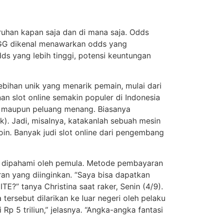
uhan kapan saja dan di mana saja. Odds
laGG dikenal menawarkan odds yang
s yang lebih tinggi, potensi keuntungan
lebihan unik yang menarik pemain, mulai dari
nan slot online semakin populer di Indonesia
a maupun peluang menang. Biasanya
k). Jadi, misalnya, katakanlah sebuah mesin
oin. Banyak judi slot online dari pengembang
dah dipahami oleh pemula. Metode pembayaran
n yang diinginkan. “Saya bisa dapatkan
E?” tanya Christina saat raker, Senin (4/9).
ersebut dilarikan ke luar negeri oleh pelaku
p 5 triliun,” jelasnya. “Angka-angka fantasi