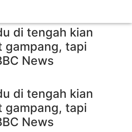
du di tengah kian
t gampang, tapi
 BBC News
du di tengah kian
t gampang, tapi
 BBC News