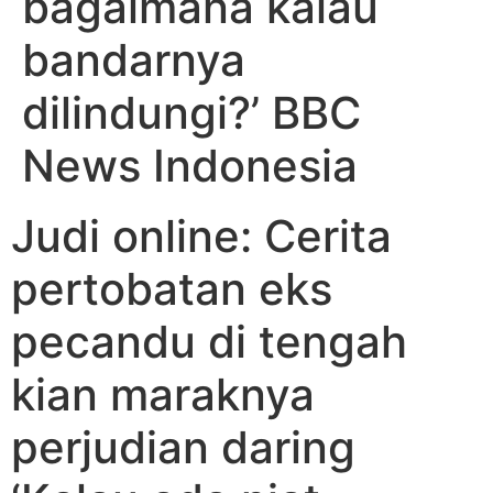
bagaimana kalau
bandarnya
dilindungi?’ BBC
News Indonesia
Judi online: Cerita
pertobatan eks
pecandu di tengah
kian maraknya
perjudian daring