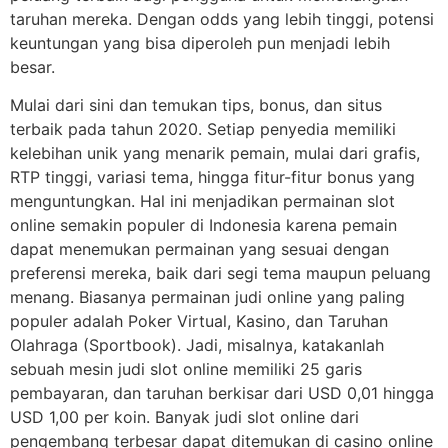
taruhan mereka. Dengan odds yang lebih tinggi, potensi
keuntungan yang bisa diperoleh pun menjadi lebih
besar.
Mulai dari sini dan temukan tips, bonus, dan situs
terbaik pada tahun 2020. Setiap penyedia memiliki
kelebihan unik yang menarik pemain, mulai dari grafis,
RTP tinggi, variasi tema, hingga fitur-fitur bonus yang
menguntungkan. Hal ini menjadikan permainan slot
online semakin populer di Indonesia karena pemain
dapat menemukan permainan yang sesuai dengan
preferensi mereka, baik dari segi tema maupun peluang
menang. Biasanya permainan judi online yang paling
populer adalah Poker Virtual, Kasino, dan Taruhan
Olahraga (Sportbook). Jadi, misalnya, katakanlah
sebuah mesin judi slot online memiliki 25 garis
pembayaran, dan taruhan berkisar dari USD 0,01 hingga
USD 1,00 per koin. Banyak judi slot online dari
pengembang terbesar dapat ditemukan di casino online