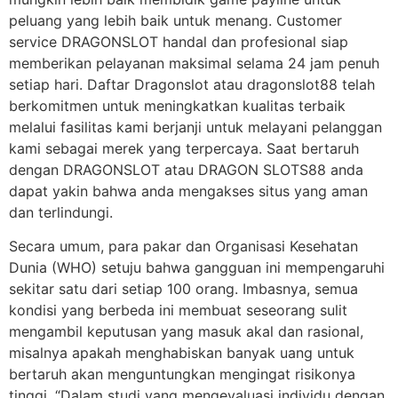
peluang yang lebih baik untuk menang. Customer
service DRAGONSLOT handal dan profesional siap
memberikan pelayanan maksimal selama 24 jam penuh
setiap hari. Daftar Dragonslot atau dragonslot88 telah
berkomitmen untuk meningkatkan kualitas terbaik
melalui fasilitas kami berjanji untuk melayani pelanggan
kami sebagai merek yang terpercaya. Saat bertaruh
dengan DRAGONSLOT atau DRAGON SLOTS88 anda
dapat yakin bahwa anda mengakses situs yang aman
dan terlindungi.
Secara umum, para pakar dan Organisasi Kesehatan
Dunia (WHO) setuju bahwa gangguan ini mempengaruhi
sekitar satu dari setiap 100 orang. Imbasnya, semua
kondisi yang berbeda ini membuat seseorang sulit
mengambil keputusan yang masuk akal dan rasional,
misalnya apakah menghabiskan banyak uang untuk
bertaruh akan menguntungkan mengingat risikonya
tinggi. “Dalam studi yang mengevaluasi individu dengan