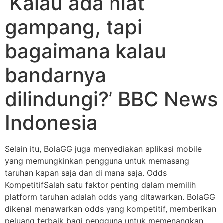
‘Kalau ada niat
gampang, tapi
bagaimana kalau
bandarnya
dilindungi?’ BBC News
Indonesia
Selain itu, BolaGG juga menyediakan aplikasi mobile
yang memungkinkan pengguna untuk memasang
taruhan kapan saja dan di mana saja. Odds
KompetitifSalah satu faktor penting dalam memilih
platform taruhan adalah odds yang ditawarkan. BolaGG
dikenal menawarkan odds yang kompetitif, memberikan
peluang terbaik bagi pengguna untuk memenangkan