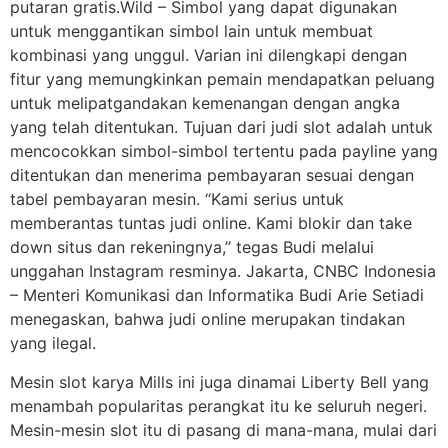
putaran gratis.Wild – Simbol yang dapat digunakan
untuk menggantikan simbol lain untuk membuat
kombinasi yang unggul. Varian ini dilengkapi dengan
fitur yang memungkinkan pemain mendapatkan peluang
untuk melipatgandakan kemenangan dengan angka
yang telah ditentukan. Tujuan dari judi slot adalah untuk
mencocokkan simbol-simbol tertentu pada payline yang
ditentukan dan menerima pembayaran sesuai dengan
tabel pembayaran mesin. “Kami serius untuk
memberantas tuntas judi online. Kami blokir dan take
down situs dan rekeningnya,” tegas Budi melalui
unggahan Instagram resminya. Jakarta, CNBC Indonesia
– Menteri Komunikasi dan Informatika Budi Arie Setiadi
menegaskan, bahwa judi online merupakan tindakan
yang ilegal.
Mesin slot karya Mills ini juga dinamai Liberty Bell yang
menambah popularitas perangkat itu ke seluruh negeri.
Mesin-mesin slot itu di pasang di mana-mana, mulai dari