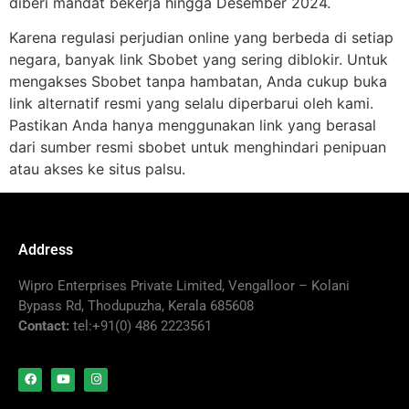
diberi mandat bekerja hingga Desember 2024.
Karena regulasi perjudian online yang berbeda di setiap
negara, banyak link Sbobet yang sering diblokir. Untuk
mengakses Sbobet tanpa hambatan, Anda cukup buka
link alternatif resmi yang selalu diperbarui oleh kami.
Pastikan Anda hanya menggunakan link yang berasal
dari sumber resmi sbobet untuk menghindari penipuan
atau akses ke situs palsu.
Address
Wipro Enterprises Private Limited, Vengalloor – Kolani
Bypass Rd, Thodupuzha, Kerala 685608
Contact:
tel:+91(0) 486 2223561