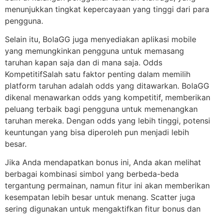
menunjukkan tingkat kepercayaan yang tinggi dari para
pengguna.
Selain itu, BolaGG juga menyediakan aplikasi mobile
yang memungkinkan pengguna untuk memasang
taruhan kapan saja dan di mana saja. Odds
KompetitifSalah satu faktor penting dalam memilih
platform taruhan adalah odds yang ditawarkan. BolaGG
dikenal menawarkan odds yang kompetitif, memberikan
peluang terbaik bagi pengguna untuk memenangkan
taruhan mereka. Dengan odds yang lebih tinggi, potensi
keuntungan yang bisa diperoleh pun menjadi lebih
besar.
Jika Anda mendapatkan bonus ini, Anda akan melihat
berbagai kombinasi simbol yang berbeda-beda
tergantung permainan, namun fitur ini akan memberikan
kesempatan lebih besar untuk menang. Scatter juga
sering digunakan untuk mengaktifkan fitur bonus dan