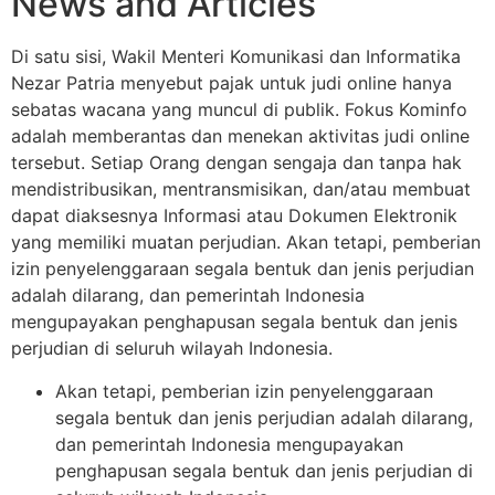
News and Articles
Di satu sisi, Wakil Menteri Komunikasi dan Informatika
Nezar Patria menyebut pajak untuk judi online hanya
sebatas wacana yang muncul di publik. Fokus Kominfo
adalah memberantas dan menekan aktivitas judi online
tersebut. Setiap Orang dengan sengaja dan tanpa hak
mendistribusikan, mentransmisikan, dan/atau membuat
dapat diaksesnya Informasi atau Dokumen Elektronik
yang memiliki muatan perjudian. Akan tetapi, pemberian
izin penyelenggaraan segala bentuk dan jenis perjudian
adalah dilarang, dan pemerintah Indonesia
mengupayakan penghapusan segala bentuk dan jenis
perjudian di seluruh wilayah Indonesia.
Akan tetapi, pemberian izin penyelenggaraan
segala bentuk dan jenis perjudian adalah dilarang,
dan pemerintah Indonesia mengupayakan
penghapusan segala bentuk dan jenis perjudian di