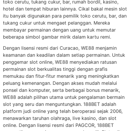
toko cerutu, tukang cukur, bar, rumah bordil, kasino,
hotel dan tempat hiburan lainnya. Cikal bakal mesin slot
itu banyak digunakan para pemilik toko cerutu, bar, dan
tukang cukur untuk mengaet pelanggan. Mereka
membayar permainan dengan uang untuk memutar
beberapa simbol gambar mirik dalam kartu remi.
Dengan lisensi resmi dari Curacao, WE88 menjamin
keamanan dan keadilan dalam setiap permainan. Untuk
penggemar slot online, WE88 menyediakan ratusan
permainan slot berkualitas tinggi dengan grafis
memukau dan fitur-fitur menarik yang meningkatkan
peluang kemenangan. Dengan akses mudah melalui
ponsel dan komputer, serta berbagai bonus menarik,
WE88 adalah pilihan utama untuk pengalaman bermain
slot yang seru dan menguntungkan. 188BET adalah
platform judi online yang telah beroperasi sejak 2006,
menawarkan taruhan olahraga, live kasino, dan slot
online. Dengan lisensi resmi dari PAGCOR, 188BET