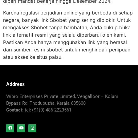
diberi mandat bekerja hingga Desember 2024.
Karena regulasi perjudian online yang berbeda di setiap
negara, banyak link Sbobet yang sering diblokir. Untuk
mengakses Sbobet tanpa hambatan, Anda cukup buka
link alternatif resmi yang selalu diperbarui oleh kami.
Pastikan Anda hanya menggunakan link yang berasal
dari sumber resmi sbobet untuk menghindari penipuan
atau akses ke situs palsu.
Address
Wipro Enterprises Private Limited, Vengalloor – Kolani
Bypass Rd, Thodupuzha, Kerala 685608
Contact:
tel:+91(0) 486 2223561