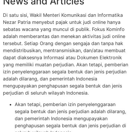
News and Articles
Di satu sisi, Wakil Menteri Komunikasi dan Informatika
Nezar Patria menyebut pajak untuk judi online hanya
sebatas wacana yang muncul di publik. Fokus Kominfo
adalah memberantas dan menekan aktivitas judi online
tersebut. Setiap Orang dengan sengaja dan tanpa hak
mendistribusikan, mentransmisikan, dan/atau membuat
dapat diaksesnya Informasi atau Dokumen Elektronik
yang memiliki muatan perjudian. Akan tetapi, pemberian
izin penyelenggaraan segala bentuk dan jenis perjudian
adalah dilarang, dan pemerintah Indonesia
mengupayakan penghapusan segala bentuk dan jenis
perjudian di seluruh wilayah Indonesia.
Akan tetapi, pemberian izin penyelenggaraan
segala bentuk dan jenis perjudian adalah dilarang,
dan pemerintah Indonesia mengupayakan
penghapusan segala bentuk dan jenis perjudian di