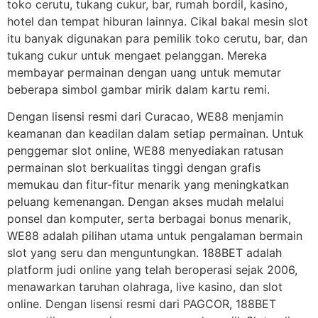
toko cerutu, tukang cukur, bar, rumah bordil, kasino,
hotel dan tempat hiburan lainnya. Cikal bakal mesin slot
itu banyak digunakan para pemilik toko cerutu, bar, dan
tukang cukur untuk mengaet pelanggan. Mereka
membayar permainan dengan uang untuk memutar
beberapa simbol gambar mirik dalam kartu remi.
Dengan lisensi resmi dari Curacao, WE88 menjamin
keamanan dan keadilan dalam setiap permainan. Untuk
penggemar slot online, WE88 menyediakan ratusan
permainan slot berkualitas tinggi dengan grafis
memukau dan fitur-fitur menarik yang meningkatkan
peluang kemenangan. Dengan akses mudah melalui
ponsel dan komputer, serta berbagai bonus menarik,
WE88 adalah pilihan utama untuk pengalaman bermain
slot yang seru dan menguntungkan. 188BET adalah
platform judi online yang telah beroperasi sejak 2006,
menawarkan taruhan olahraga, live kasino, dan slot
online. Dengan lisensi resmi dari PAGCOR, 188BET