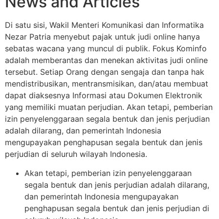
News and Articles
Di satu sisi, Wakil Menteri Komunikasi dan Informatika
Nezar Patria menyebut pajak untuk judi online hanya
sebatas wacana yang muncul di publik. Fokus Kominfo
adalah memberantas dan menekan aktivitas judi online
tersebut. Setiap Orang dengan sengaja dan tanpa hak
mendistribusikan, mentransmisikan, dan/atau membuat
dapat diaksesnya Informasi atau Dokumen Elektronik
yang memiliki muatan perjudian. Akan tetapi, pemberian
izin penyelenggaraan segala bentuk dan jenis perjudian
adalah dilarang, dan pemerintah Indonesia
mengupayakan penghapusan segala bentuk dan jenis
perjudian di seluruh wilayah Indonesia.
Akan tetapi, pemberian izin penyelenggaraan
segala bentuk dan jenis perjudian adalah dilarang,
dan pemerintah Indonesia mengupayakan
penghapusan segala bentuk dan jenis perjudian di