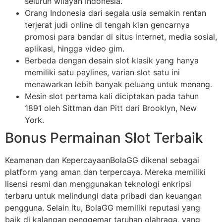
seluruh wilayah Indonesia.
Orang Indonesia dari segala usia semakin rentan
terjerat judi online di tengah kian gencarnya
promosi para bandar di situs internet, media sosial,
aplikasi, hingga video gim.
Berbeda dengan desain slot klasik yang hanya
memiliki satu paylines, varian slot satu ini
menawarkan lebih banyak peluang untuk menang.
Mesin slot pertama kali diciptakan pada tahun
1891 oleh Sittman dan Pitt dari Brooklyn, New
York.
Bonus Permainan Slot Terbaik
Keamanan dan KepercayaanBolaGG dikenal sebagai
platform yang aman dan terpercaya. Mereka memiliki
lisensi resmi dan menggunakan teknologi enkripsi
terbaru untuk melindungi data pribadi dan keuangan
pengguna. Selain itu, BolaGG memiliki reputasi yang
baik di kalangan penggemar taruhan olahraga, yang