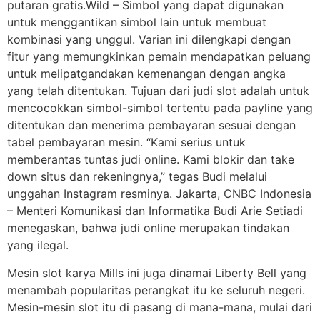
putaran gratis.Wild – Simbol yang dapat digunakan
untuk menggantikan simbol lain untuk membuat
kombinasi yang unggul. Varian ini dilengkapi dengan
fitur yang memungkinkan pemain mendapatkan peluang
untuk melipatgandakan kemenangan dengan angka
yang telah ditentukan. Tujuan dari judi slot adalah untuk
mencocokkan simbol-simbol tertentu pada payline yang
ditentukan dan menerima pembayaran sesuai dengan
tabel pembayaran mesin. “Kami serius untuk
memberantas tuntas judi online. Kami blokir dan take
down situs dan rekeningnya,” tegas Budi melalui
unggahan Instagram resminya. Jakarta, CNBC Indonesia
– Menteri Komunikasi dan Informatika Budi Arie Setiadi
menegaskan, bahwa judi online merupakan tindakan
yang ilegal.
Mesin slot karya Mills ini juga dinamai Liberty Bell yang
menambah popularitas perangkat itu ke seluruh negeri.
Mesin-mesin slot itu di pasang di mana-mana, mulai dari