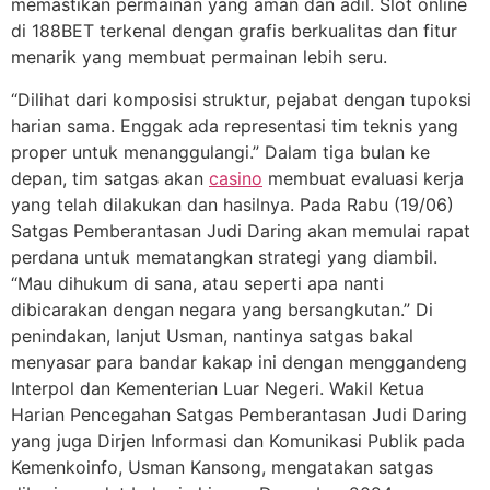
memastikan permainan yang aman dan adil. Slot online
di 188BET terkenal dengan grafis berkualitas dan fitur
menarik yang membuat permainan lebih seru.
“Dilihat dari komposisi struktur, pejabat dengan tupoksi
harian sama. Enggak ada representasi tim teknis yang
proper untuk menanggulangi.” Dalam tiga bulan ke
depan, tim satgas akan
casino
membuat evaluasi kerja
yang telah dilakukan dan hasilnya. Pada Rabu (19/06)
Satgas Pemberantasan Judi Daring akan memulai rapat
perdana untuk mematangkan strategi yang diambil.
“Mau dihukum di sana, atau seperti apa nanti
dibicarakan dengan negara yang bersangkutan.” Di
penindakan, lanjut Usman, nantinya satgas bakal
menyasar para bandar kakap ini dengan menggandeng
Interpol dan Kementerian Luar Negeri. Wakil Ketua
Harian Pencegahan Satgas Pemberantasan Judi Daring
yang juga Dirjen Informasi dan Komunikasi Publik pada
Kemenkoinfo, Usman Kansong, mengatakan satgas