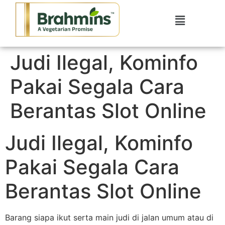
Judi Ilegal, Kominfo
Pakai Segala Cara
Berantas Slot Online
Judi Ilegal, Kominfo
Pakai Segala Cara
Berantas Slot Online
Barang siapa ikut serta main judi di jalan umum atau di