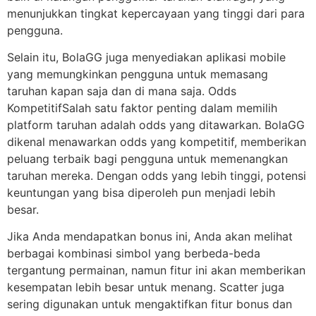
menunjukkan tingkat kepercayaan yang tinggi dari para
pengguna.
Selain itu, BolaGG juga menyediakan aplikasi mobile
yang memungkinkan pengguna untuk memasang
taruhan kapan saja dan di mana saja. Odds
KompetitifSalah satu faktor penting dalam memilih
platform taruhan adalah odds yang ditawarkan. BolaGG
dikenal menawarkan odds yang kompetitif, memberikan
peluang terbaik bagi pengguna untuk memenangkan
taruhan mereka. Dengan odds yang lebih tinggi, potensi
keuntungan yang bisa diperoleh pun menjadi lebih
besar.
Jika Anda mendapatkan bonus ini, Anda akan melihat
berbagai kombinasi simbol yang berbeda-beda
tergantung permainan, namun fitur ini akan memberikan
kesempatan lebih besar untuk menang. Scatter juga
sering digunakan untuk mengaktifkan fitur bonus dan