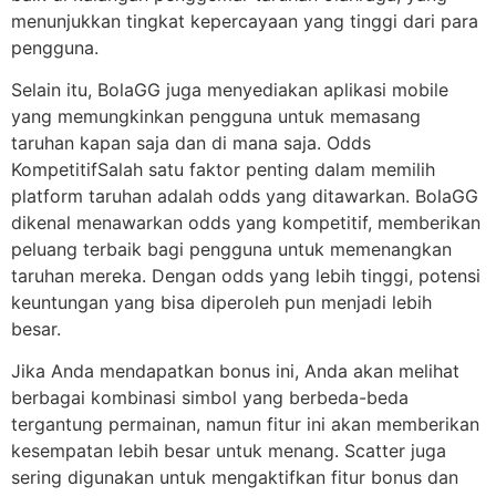
menunjukkan tingkat kepercayaan yang tinggi dari para
pengguna.
Selain itu, BolaGG juga menyediakan aplikasi mobile
yang memungkinkan pengguna untuk memasang
taruhan kapan saja dan di mana saja. Odds
KompetitifSalah satu faktor penting dalam memilih
platform taruhan adalah odds yang ditawarkan. BolaGG
dikenal menawarkan odds yang kompetitif, memberikan
peluang terbaik bagi pengguna untuk memenangkan
taruhan mereka. Dengan odds yang lebih tinggi, potensi
keuntungan yang bisa diperoleh pun menjadi lebih
besar.
Jika Anda mendapatkan bonus ini, Anda akan melihat
berbagai kombinasi simbol yang berbeda-beda
tergantung permainan, namun fitur ini akan memberikan
kesempatan lebih besar untuk menang. Scatter juga
sering digunakan untuk mengaktifkan fitur bonus dan