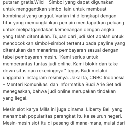
putaran gratis.Wild – Simbol yang dapat digunakan
untuk menggantikan simbol lain untuk membuat
kombinasi yang unggul. Varian ini dilengkapi dengan
fitur yang memungkinkan pemain mendapatkan peluang
untuk melipatgandakan kemenangan dengan angka
yang telah ditentukan. Tujuan dari judi slot adalah untuk
mencocokkan simbol-simbol tertentu pada payline yang
ditentukan dan menerima pembayaran sesuai dengan
tabel pembayaran mesin. “Kami serius untuk
memberantas tuntas judi online. Kami blokir dan take
down situs dan rekeningnya,” tegas Budi melalui
unggahan Instagram resminya. Jakarta, CNBC Indonesia
– Menteri Komunikasi dan Informatika Budi Arie Setiadi
menegaskan, bahwa judi online merupakan tindakan
yang ilegal.
Mesin slot karya Mills ini juga dinamai Liberty Bell yang
menambah popularitas perangkat itu ke seluruh negeri.
Mesin-mesin slot itu di pasang di mana-mana, mulai dari