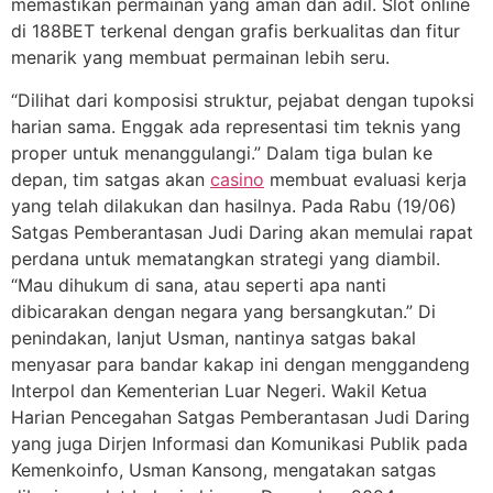
memastikan permainan yang aman dan adil. Slot online
di 188BET terkenal dengan grafis berkualitas dan fitur
menarik yang membuat permainan lebih seru.
“Dilihat dari komposisi struktur, pejabat dengan tupoksi
harian sama. Enggak ada representasi tim teknis yang
proper untuk menanggulangi.” Dalam tiga bulan ke
depan, tim satgas akan
casino
membuat evaluasi kerja
yang telah dilakukan dan hasilnya. Pada Rabu (19/06)
Satgas Pemberantasan Judi Daring akan memulai rapat
perdana untuk mematangkan strategi yang diambil.
“Mau dihukum di sana, atau seperti apa nanti
dibicarakan dengan negara yang bersangkutan.” Di
penindakan, lanjut Usman, nantinya satgas bakal
menyasar para bandar kakap ini dengan menggandeng
Interpol dan Kementerian Luar Negeri. Wakil Ketua
Harian Pencegahan Satgas Pemberantasan Judi Daring
yang juga Dirjen Informasi dan Komunikasi Publik pada
Kemenkoinfo, Usman Kansong, mengatakan satgas