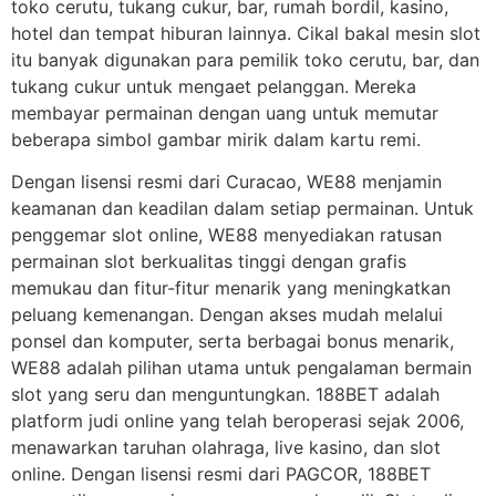
toko cerutu, tukang cukur, bar, rumah bordil, kasino,
hotel dan tempat hiburan lainnya. Cikal bakal mesin slot
itu banyak digunakan para pemilik toko cerutu, bar, dan
tukang cukur untuk mengaet pelanggan. Mereka
membayar permainan dengan uang untuk memutar
beberapa simbol gambar mirik dalam kartu remi.
Dengan lisensi resmi dari Curacao, WE88 menjamin
keamanan dan keadilan dalam setiap permainan. Untuk
penggemar slot online, WE88 menyediakan ratusan
permainan slot berkualitas tinggi dengan grafis
memukau dan fitur-fitur menarik yang meningkatkan
peluang kemenangan. Dengan akses mudah melalui
ponsel dan komputer, serta berbagai bonus menarik,
WE88 adalah pilihan utama untuk pengalaman bermain
slot yang seru dan menguntungkan. 188BET adalah
platform judi online yang telah beroperasi sejak 2006,
menawarkan taruhan olahraga, live kasino, dan slot
online. Dengan lisensi resmi dari PAGCOR, 188BET