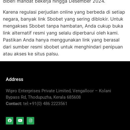
diberi mandat bekerja hingga Desember 2024.
Karena regulasi perjudian online yang berbeda di setiap
negara, banyak link Sbobet yang sering diblokir. Untuk
mengakses Sbobet tanpa hambatan, Anda cukup buka
link alternatif resmi yang selalu diperbarui oleh kami.
Pastikan Anda hanya menggunakan link yang berasal
dari sumber resmi sbobet untuk menghindari penipuan
atau akses ke situs palsu.
Address
Wipro Enterprises Private Limited, Vengalloor – Kolani
Bypass Rd, Thodupuzha, Kerala 685608
Contact:
tel:+91(0) 486 2223561