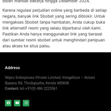
diberi mandat bekerja hingga Desember 2024.
Karena regulasi perjudian online yang berbeda di setiap
negara, banyak link Sbobet yang sering diblokir. Untuk
mengakses Sbobet tanpa hambatan, Anda cukup buka
link alternatif resmi yang selalu diperbarui oleh kami.
Pastikan Anda hanya menggunakan link yang berasal
dari sumber resmi sbobet untuk menghindari penipuan
atau akses ke situs palsu.
Address
Wipro Enterprises Private Limited, Vengalloor – Kolani
Bypass Rd, Thodupuzha, Kerala 685608
Contact:
tel:+91(0) 486 2223561