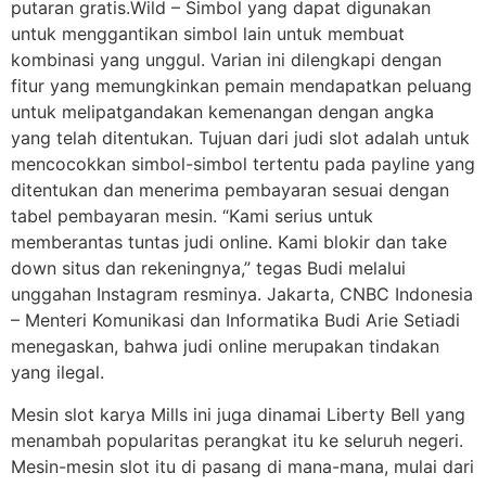
putaran gratis.Wild – Simbol yang dapat digunakan
untuk menggantikan simbol lain untuk membuat
kombinasi yang unggul. Varian ini dilengkapi dengan
fitur yang memungkinkan pemain mendapatkan peluang
untuk melipatgandakan kemenangan dengan angka
yang telah ditentukan. Tujuan dari judi slot adalah untuk
mencocokkan simbol-simbol tertentu pada payline yang
ditentukan dan menerima pembayaran sesuai dengan
tabel pembayaran mesin. “Kami serius untuk
memberantas tuntas judi online. Kami blokir dan take
down situs dan rekeningnya,” tegas Budi melalui
unggahan Instagram resminya. Jakarta, CNBC Indonesia
– Menteri Komunikasi dan Informatika Budi Arie Setiadi
menegaskan, bahwa judi online merupakan tindakan
yang ilegal.
Mesin slot karya Mills ini juga dinamai Liberty Bell yang
menambah popularitas perangkat itu ke seluruh negeri.
Mesin-mesin slot itu di pasang di mana-mana, mulai dari