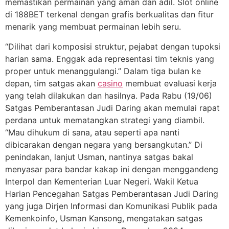
memastikan permainan yang aman dan adil. Slot online
di 188BET terkenal dengan grafis berkualitas dan fitur
menarik yang membuat permainan lebih seru.
“Dilihat dari komposisi struktur, pejabat dengan tupoksi
harian sama. Enggak ada representasi tim teknis yang
proper untuk menanggulangi.” Dalam tiga bulan ke
depan, tim satgas akan
casino
membuat evaluasi kerja
yang telah dilakukan dan hasilnya. Pada Rabu (19/06)
Satgas Pemberantasan Judi Daring akan memulai rapat
perdana untuk mematangkan strategi yang diambil.
“Mau dihukum di sana, atau seperti apa nanti
dibicarakan dengan negara yang bersangkutan.” Di
penindakan, lanjut Usman, nantinya satgas bakal
menyasar para bandar kakap ini dengan menggandeng
Interpol dan Kementerian Luar Negeri. Wakil Ketua
Harian Pencegahan Satgas Pemberantasan Judi Daring
yang juga Dirjen Informasi dan Komunikasi Publik pada
Kemenkoinfo, Usman Kansong, mengatakan satgas