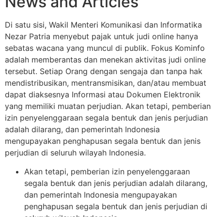
News and Articles
Di satu sisi, Wakil Menteri Komunikasi dan Informatika
Nezar Patria menyebut pajak untuk judi online hanya
sebatas wacana yang muncul di publik. Fokus Kominfo
adalah memberantas dan menekan aktivitas judi online
tersebut. Setiap Orang dengan sengaja dan tanpa hak
mendistribusikan, mentransmisikan, dan/atau membuat
dapat diaksesnya Informasi atau Dokumen Elektronik
yang memiliki muatan perjudian. Akan tetapi, pemberian
izin penyelenggaraan segala bentuk dan jenis perjudian
adalah dilarang, dan pemerintah Indonesia
mengupayakan penghapusan segala bentuk dan jenis
perjudian di seluruh wilayah Indonesia.
Akan tetapi, pemberian izin penyelenggaraan
segala bentuk dan jenis perjudian adalah dilarang,
dan pemerintah Indonesia mengupayakan
penghapusan segala bentuk dan jenis perjudian di