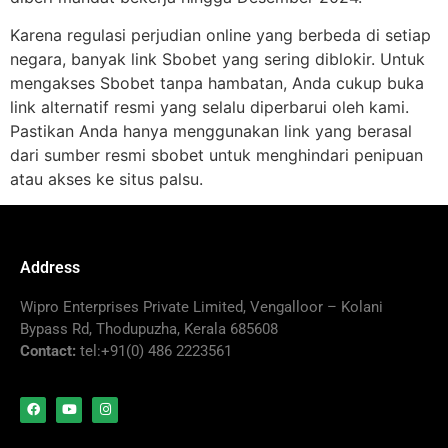
Karena regulasi perjudian online yang berbeda di setiap
negara, banyak link Sbobet yang sering diblokir. Untuk
mengakses Sbobet tanpa hambatan, Anda cukup buka
link alternatif resmi yang selalu diperbarui oleh kami.
Pastikan Anda hanya menggunakan link yang berasal
dari sumber resmi sbobet untuk menghindari penipuan
atau akses ke situs palsu.
Address
Wipro Enterprises Private Limited, Vengalloor – Kolani
Bypass Rd, Thodupuzha, Kerala 685608
Contact:
tel:+91(0) 486 2223561