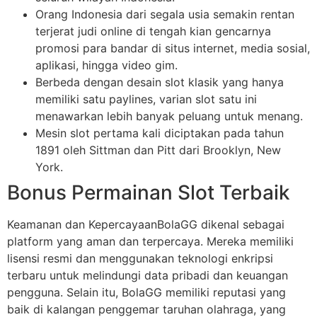
Orang Indonesia dari segala usia semakin rentan
terjerat judi online di tengah kian gencarnya
promosi para bandar di situs internet, media sosial,
aplikasi, hingga video gim.
Berbeda dengan desain slot klasik yang hanya
memiliki satu paylines, varian slot satu ini
menawarkan lebih banyak peluang untuk menang.
Mesin slot pertama kali diciptakan pada tahun
1891 oleh Sittman dan Pitt dari Brooklyn, New
York.
Bonus Permainan Slot Terbaik
Keamanan dan KepercayaanBolaGG dikenal sebagai
platform yang aman dan terpercaya. Mereka memiliki
lisensi resmi dan menggunakan teknologi enkripsi
terbaru untuk melindungi data pribadi dan keuangan
pengguna. Selain itu, BolaGG memiliki reputasi yang
baik di kalangan penggemar taruhan olahraga, yang