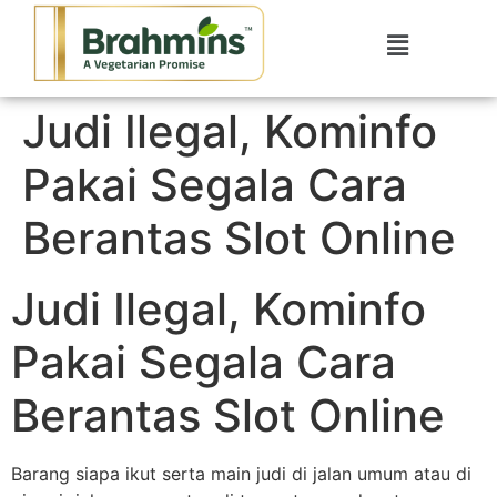
Judi Ilegal, Kominfo
Pakai Segala Cara
Berantas Slot Online
Judi Ilegal, Kominfo
Pakai Segala Cara
Berantas Slot Online
Barang siapa ikut serta main judi di jalan umum atau di