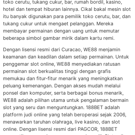
toko cerutu, tukang cukur, bar, rumah bordil, kasino,
hotel dan tempat hiburan lainnya. Cikal bakal mesin slot
itu banyak digunakan para pemilik toko cerutu, bar, dan
tukang cukur untuk mengaet pelanggan. Mereka
membayar permainan dengan uang untuk memutar
beberapa simbol gambar mirik dalam kartu remi.
Dengan lisensi resmi dari Curacao, WE88 menjamin
keamanan dan keadilan dalam setiap permainan. Untuk
penggemar slot online, WE88 menyediakan ratusan
permainan slot berkualitas tinggi dengan grafis
memukau dan fitur-fitur menarik yang meningkatkan
peluang kemenangan. Dengan akses mudah melalui
ponsel dan komputer, serta berbagai bonus menarik,
WE88 adalah pilihan utama untuk pengalaman bermain
slot yang seru dan menguntungkan. 188BET adalah
platform judi online yang telah beroperasi sejak 2006,
menawarkan taruhan olahraga, live kasino, dan slot
online. Dengan lisensi resmi dari PAGCOR, 188BET