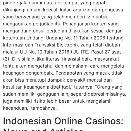
pinggir jalan umum atau di tempat yang dapat
dikunjungi umum, kecuali kalau ada izin dari penguasa
yang berwenang yang telah memberi izin untuk
mengadakan perjudian itu. Penanganan konten yang
mengandung unsur perjudian dilakukan sesuai dengan
ketentuan Undang-Undang No. 11 Tahun 2008 tentang
Informasi dan Transaksi Elektronik yang telah diubah
melalui UU No. 19 Tahun 2016 (UU ITE) Pasal 27 ayat
(2). Di sisi lain, jika literasi finansial baik, masyarakat
tentu akan mengetahui dan memahami cara mengelola
keuangan dengan baik. Pendapatan yang masuk tidak
akan bisa menutupi dampak penyakit mental dan
kesulitan keuangan akibat judi,” tuturnya. “Orang yang
sudah memiliki gangguan lain, seperti depresi misalnya,
juga memiliki risiko lebih besar untuk mengalami
kecanduan,” tambahnya.
Indonesian Online Casinos: