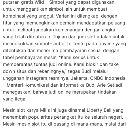
putaran gratis.Wild – Simbol yang dapat digunakan
untuk menggantikan simbol lain untuk membuat
kombinasi yang unggul. Varian ini dilengkapi dengan
fitur yang memungkinkan pemain mendapatkan peluang
untuk melipatgandakan kemenangan dengan angka
yang telah ditentukan. Tujuan dari judi slot adalah untuk
mencocokkan simbol-simbol tertentu pada payline yang
ditentukan dan menerima pembayaran sesuai dengan
tabel pembayaran mesin. “Kami serius untuk
memberantas tuntas judi online. Kami blokir dan take
down situs dan rekeningnya,” tegas Budi melalui
unggahan Instagram resminya. Jakarta, CNBC Indonesia
– Menteri Komunikasi dan Informatika Budi Arie Setiadi
menegaskan, bahwa judi online merupakan tindakan
yang ilegal.
Mesin slot karya Mills ini juga dinamai Liberty Bell yang
menambah popularitas perangkat itu ke seluruh negeri.
Mesin-mesin slot itu di pasang di mana-mana, mulai dari