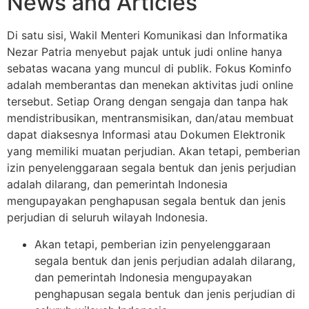
News and Articles
Di satu sisi, Wakil Menteri Komunikasi dan Informatika
Nezar Patria menyebut pajak untuk judi online hanya
sebatas wacana yang muncul di publik. Fokus Kominfo
adalah memberantas dan menekan aktivitas judi online
tersebut. Setiap Orang dengan sengaja dan tanpa hak
mendistribusikan, mentransmisikan, dan/atau membuat
dapat diaksesnya Informasi atau Dokumen Elektronik
yang memiliki muatan perjudian. Akan tetapi, pemberian
izin penyelenggaraan segala bentuk dan jenis perjudian
adalah dilarang, dan pemerintah Indonesia
mengupayakan penghapusan segala bentuk dan jenis
perjudian di seluruh wilayah Indonesia.
Akan tetapi, pemberian izin penyelenggaraan
segala bentuk dan jenis perjudian adalah dilarang,
dan pemerintah Indonesia mengupayakan
penghapusan segala bentuk dan jenis perjudian di