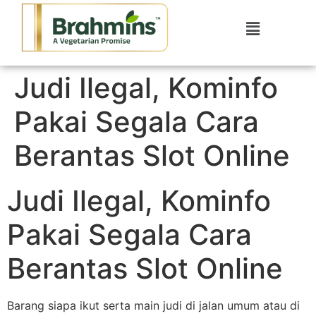
Judi Ilegal, Kominfo
Pakai Segala Cara
Berantas Slot Online
Judi Ilegal, Kominfo
Pakai Segala Cara
Berantas Slot Online
Barang siapa ikut serta main judi di jalan umum atau di