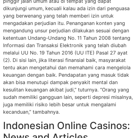
pinggir jalan umum atau di tempat yang dapat
dikunjungi umum, kecuali kalau ada izin dari penguasa
yang berwenang yang telah memberi izin untuk
mengadakan perjudian itu. Penanganan konten yang
mengandung unsur perjudian dilakukan sesuai dengan
ketentuan Undang-Undang No. 11 Tahun 2008 tentang
Informasi dan Transaksi Elektronik yang telah diubah
melalui UU No. 19 Tahun 2016 (UU ITE) Pasal 27 ayat
(2). Di sisi lain, jika literasi finansial baik, masyarakat
tentu akan mengetahui dan memahami cara mengelola
keuangan dengan baik. Pendapatan yang masuk tidak
akan bisa menutupi dampak penyakit mental dan
kesulitan keuangan akibat judi,” tuturnya. “Orang yang
sudah memiliki gangguan lain, seperti depresi misalnya,
juga memiliki risiko lebih besar untuk mengalami
kecanduan,” tambahnya.
Indonesian Online Casinos:
News and Articles