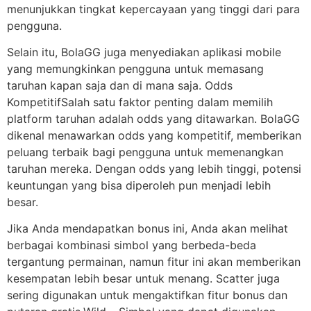
menunjukkan tingkat kepercayaan yang tinggi dari para
pengguna.
Selain itu, BolaGG juga menyediakan aplikasi mobile
yang memungkinkan pengguna untuk memasang
taruhan kapan saja dan di mana saja. Odds
KompetitifSalah satu faktor penting dalam memilih
platform taruhan adalah odds yang ditawarkan. BolaGG
dikenal menawarkan odds yang kompetitif, memberikan
peluang terbaik bagi pengguna untuk memenangkan
taruhan mereka. Dengan odds yang lebih tinggi, potensi
keuntungan yang bisa diperoleh pun menjadi lebih
besar.
Jika Anda mendapatkan bonus ini, Anda akan melihat
berbagai kombinasi simbol yang berbeda-beda
tergantung permainan, namun fitur ini akan memberikan
kesempatan lebih besar untuk menang. Scatter juga
sering digunakan untuk mengaktifkan fitur bonus dan