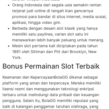
Orang Indonesia dari segala usia semakin rentan
terjerat judi online di tengah kian gencarnya
promosi para bandar di situs internet, media sosial,
aplikasi, hingga video gim.
Berbeda dengan desain slot klasik yang hanya
memiliki satu paylines, varian slot satu ini
menawarkan lebih banyak peluang untuk menang.
Mesin slot pertama kali diciptakan pada tahun
1891 oleh Sittman dan Pitt dari Brooklyn, New
York.
Bonus Permainan Slot Terbaik
Keamanan dan KepercayaanBolaGG dikenal sebagai
platform yang aman dan terpercaya. Mereka memiliki
lisensi resmi dan menggunakan teknologi enkripsi
terbaru untuk melindungi data pribadi dan keuangan
pengguna. Selain itu, BolaGG memiliki reputasi yang
baik di kalangan penggemar taruhan olahraga, yang