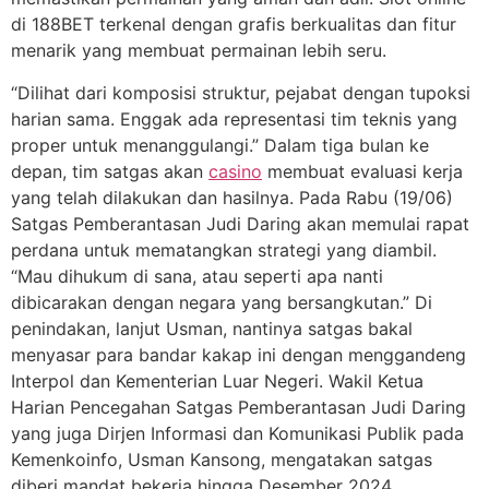
di 188BET terkenal dengan grafis berkualitas dan fitur
menarik yang membuat permainan lebih seru.
“Dilihat dari komposisi struktur, pejabat dengan tupoksi
harian sama. Enggak ada representasi tim teknis yang
proper untuk menanggulangi.” Dalam tiga bulan ke
depan, tim satgas akan
casino
membuat evaluasi kerja
yang telah dilakukan dan hasilnya. Pada Rabu (19/06)
Satgas Pemberantasan Judi Daring akan memulai rapat
perdana untuk mematangkan strategi yang diambil.
“Mau dihukum di sana, atau seperti apa nanti
dibicarakan dengan negara yang bersangkutan.” Di
penindakan, lanjut Usman, nantinya satgas bakal
menyasar para bandar kakap ini dengan menggandeng
Interpol dan Kementerian Luar Negeri. Wakil Ketua
Harian Pencegahan Satgas Pemberantasan Judi Daring
yang juga Dirjen Informasi dan Komunikasi Publik pada
Kemenkoinfo, Usman Kansong, mengatakan satgas
diberi mandat bekerja hingga Desember 2024.