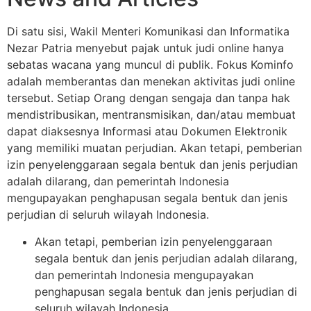
Di satu sisi, Wakil Menteri Komunikasi dan Informatika
Nezar Patria menyebut pajak untuk judi online hanya
sebatas wacana yang muncul di publik. Fokus Kominfo
adalah memberantas dan menekan aktivitas judi online
tersebut. Setiap Orang dengan sengaja dan tanpa hak
mendistribusikan, mentransmisikan, dan/atau membuat
dapat diaksesnya Informasi atau Dokumen Elektronik
yang memiliki muatan perjudian. Akan tetapi, pemberian
izin penyelenggaraan segala bentuk dan jenis perjudian
adalah dilarang, dan pemerintah Indonesia
mengupayakan penghapusan segala bentuk dan jenis
perjudian di seluruh wilayah Indonesia.
Akan tetapi, pemberian izin penyelenggaraan
segala bentuk dan jenis perjudian adalah dilarang,
dan pemerintah Indonesia mengupayakan
penghapusan segala bentuk dan jenis perjudian di
seluruh wilayah Indonesia.