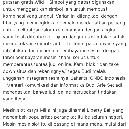
putaran gratis.Wild – Simbol yang dapat digunakan
untuk menggantikan simbol lain untuk membuat
kombinasi yang unggul. Varian ini dilengkapi dengan
fitur yang memungkinkan pemain mendapatkan peluang
untuk melipatgandakan kemenangan dengan angka
yang telah ditentukan. Tujuan dari judi slot adalah untuk
mencocokkan simbol-simbol tertentu pada payline yang
ditentukan dan menerima pembayaran sesuai dengan
tabel pembayaran mesin. “Kami serius untuk
memberantas tuntas judi online. Kami blokir dan take
down situs dan rekeningnya,” tegas Budi melalui
unggahan Instagram resminya. Jakarta, CNBC Indonesia
– Menteri Komunikasi dan Informatika Budi Arie Setiadi
menegaskan, bahwa judi online merupakan tindakan
yang ilegal.
Mesin slot karya Mills ini juga dinamai Liberty Bell yang
menambah popularitas perangkat itu ke seluruh negeri.
Mesin-mesin slot itu di pasang di mana-mana, mulai dari