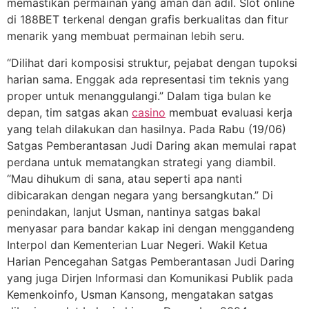
memastikan permainan yang aman dan adil. Slot online
di 188BET terkenal dengan grafis berkualitas dan fitur
menarik yang membuat permainan lebih seru.
“Dilihat dari komposisi struktur, pejabat dengan tupoksi
harian sama. Enggak ada representasi tim teknis yang
proper untuk menanggulangi.” Dalam tiga bulan ke
depan, tim satgas akan
casino
membuat evaluasi kerja
yang telah dilakukan dan hasilnya. Pada Rabu (19/06)
Satgas Pemberantasan Judi Daring akan memulai rapat
perdana untuk mematangkan strategi yang diambil.
“Mau dihukum di sana, atau seperti apa nanti
dibicarakan dengan negara yang bersangkutan.” Di
penindakan, lanjut Usman, nantinya satgas bakal
menyasar para bandar kakap ini dengan menggandeng
Interpol dan Kementerian Luar Negeri. Wakil Ketua
Harian Pencegahan Satgas Pemberantasan Judi Daring
yang juga Dirjen Informasi dan Komunikasi Publik pada
Kemenkoinfo, Usman Kansong, mengatakan satgas