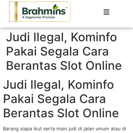
Judi Ilegal, Kominfo
Pakai Segala Cara
Berantas Slot Online
Judi Ilegal, Kominfo
Pakai Segala Cara
Berantas Slot Online
Barang siapa ikut serta main judi di jalan umum atau di