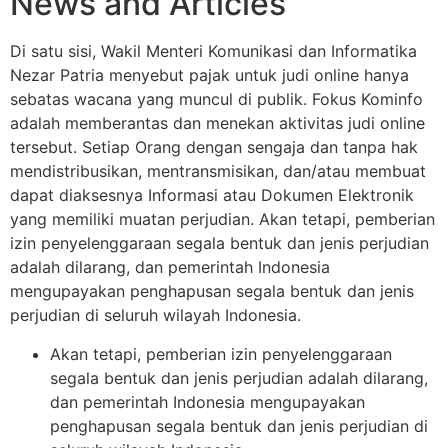
News and Articles
Di satu sisi, Wakil Menteri Komunikasi dan Informatika
Nezar Patria menyebut pajak untuk judi online hanya
sebatas wacana yang muncul di publik. Fokus Kominfo
adalah memberantas dan menekan aktivitas judi online
tersebut. Setiap Orang dengan sengaja dan tanpa hak
mendistribusikan, mentransmisikan, dan/atau membuat
dapat diaksesnya Informasi atau Dokumen Elektronik
yang memiliki muatan perjudian. Akan tetapi, pemberian
izin penyelenggaraan segala bentuk dan jenis perjudian
adalah dilarang, dan pemerintah Indonesia
mengupayakan penghapusan segala bentuk dan jenis
perjudian di seluruh wilayah Indonesia.
Akan tetapi, pemberian izin penyelenggaraan
segala bentuk dan jenis perjudian adalah dilarang,
dan pemerintah Indonesia mengupayakan
penghapusan segala bentuk dan jenis perjudian di