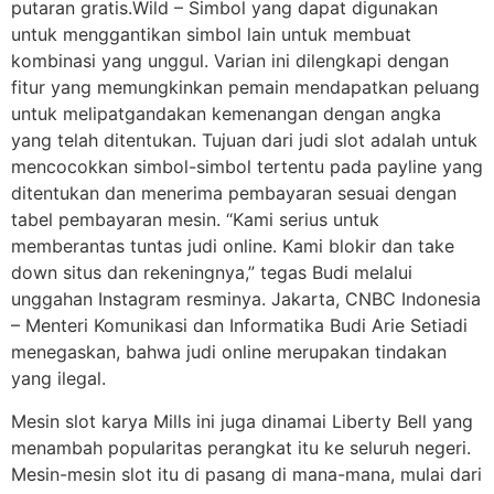
putaran gratis.Wild – Simbol yang dapat digunakan
untuk menggantikan simbol lain untuk membuat
kombinasi yang unggul. Varian ini dilengkapi dengan
fitur yang memungkinkan pemain mendapatkan peluang
untuk melipatgandakan kemenangan dengan angka
yang telah ditentukan. Tujuan dari judi slot adalah untuk
mencocokkan simbol-simbol tertentu pada payline yang
ditentukan dan menerima pembayaran sesuai dengan
tabel pembayaran mesin. “Kami serius untuk
memberantas tuntas judi online. Kami blokir dan take
down situs dan rekeningnya,” tegas Budi melalui
unggahan Instagram resminya. Jakarta, CNBC Indonesia
– Menteri Komunikasi dan Informatika Budi Arie Setiadi
menegaskan, bahwa judi online merupakan tindakan
yang ilegal.
Mesin slot karya Mills ini juga dinamai Liberty Bell yang
menambah popularitas perangkat itu ke seluruh negeri.
Mesin-mesin slot itu di pasang di mana-mana, mulai dari