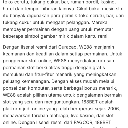
toko cerutu, tukang cukur, bar, rumah bordil, kasino,
hotel dan tempat hiburan lainnya. Cikal bakal mesin slot
itu banyak digunakan para pemilik toko cerutu, bar, dan
tukang cukur untuk mengaet pelanggan. Mereka
membayar permainan dengan uang untuk memutar
beberapa simbol gambar mirik dalam kartu remi.
Dengan lisensi resmi dari Curacao, WE88 menjamin
keamanan dan keadilan dalam setiap permainan. Untuk
penggemar slot online, WE88 menyediakan ratusan
permainan slot berkualitas tinggi dengan grafis
memukau dan fitur-fitur menarik yang meningkatkan
peluang kemenangan. Dengan akses mudah melalui
ponsel dan komputer, serta berbagai bonus menarik,
WE88 adalah pilihan utama untuk pengalaman bermain
slot yang seru dan menguntungkan. 188BET adalah
platform judi online yang telah beroperasi sejak 2006,
menawarkan taruhan olahraga, live kasino, dan slot
online. Dengan lisensi resmi dari PAGCOR, 188BET