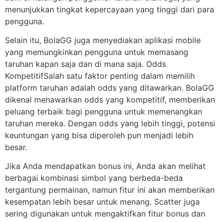
menunjukkan tingkat kepercayaan yang tinggi dari para
pengguna.
Selain itu, BolaGG juga menyediakan aplikasi mobile
yang memungkinkan pengguna untuk memasang
taruhan kapan saja dan di mana saja. Odds
KompetitifSalah satu faktor penting dalam memilih
platform taruhan adalah odds yang ditawarkan. BolaGG
dikenal menawarkan odds yang kompetitif, memberikan
peluang terbaik bagi pengguna untuk memenangkan
taruhan mereka. Dengan odds yang lebih tinggi, potensi
keuntungan yang bisa diperoleh pun menjadi lebih
besar.
Jika Anda mendapatkan bonus ini, Anda akan melihat
berbagai kombinasi simbol yang berbeda-beda
tergantung permainan, namun fitur ini akan memberikan
kesempatan lebih besar untuk menang. Scatter juga
sering digunakan untuk mengaktifkan fitur bonus dan