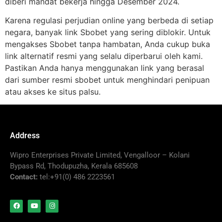
diberi mandat bekerja hingga Desember 2024.
Karena regulasi perjudian online yang berbeda di setiap
negara, banyak link Sbobet yang sering diblokir. Untuk
mengakses Sbobet tanpa hambatan, Anda cukup buka
link alternatif resmi yang selalu diperbarui oleh kami.
Pastikan Anda hanya menggunakan link yang berasal
dari sumber resmi sbobet untuk menghindari penipuan
atau akses ke situs palsu.
Address
Wipro Enterprises Private Limited, Vengalloor – Kolani
Bypass Rd, Thodupuzha, Kerala 685608
Contact:
tel:+91(0) 486 2223561