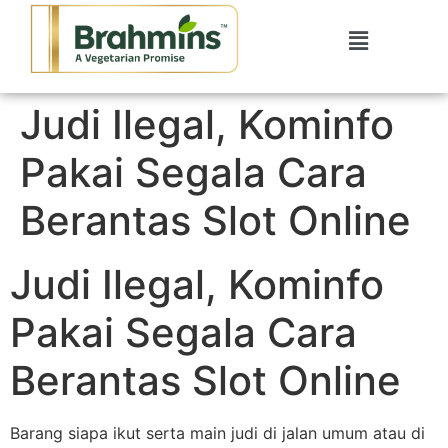
Judi Ilegal, Kominfo
Pakai Segala Cara
Berantas Slot Online
Judi Ilegal, Kominfo
Pakai Segala Cara
Berantas Slot Online
Barang siapa ikut serta main judi di jalan umum atau di