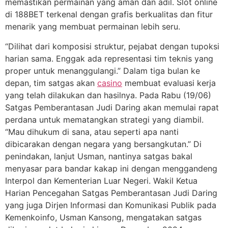
memastikan permainan yang aman dan adil. Slot online
di 188BET terkenal dengan grafis berkualitas dan fitur
menarik yang membuat permainan lebih seru.
“Dilihat dari komposisi struktur, pejabat dengan tupoksi
harian sama. Enggak ada representasi tim teknis yang
proper untuk menanggulangi.” Dalam tiga bulan ke
depan, tim satgas akan
casino
membuat evaluasi kerja
yang telah dilakukan dan hasilnya. Pada Rabu (19/06)
Satgas Pemberantasan Judi Daring akan memulai rapat
perdana untuk mematangkan strategi yang diambil.
“Mau dihukum di sana, atau seperti apa nanti
dibicarakan dengan negara yang bersangkutan.” Di
penindakan, lanjut Usman, nantinya satgas bakal
menyasar para bandar kakap ini dengan menggandeng
Interpol dan Kementerian Luar Negeri. Wakil Ketua
Harian Pencegahan Satgas Pemberantasan Judi Daring
yang juga Dirjen Informasi dan Komunikasi Publik pada
Kemenkoinfo, Usman Kansong, mengatakan satgas