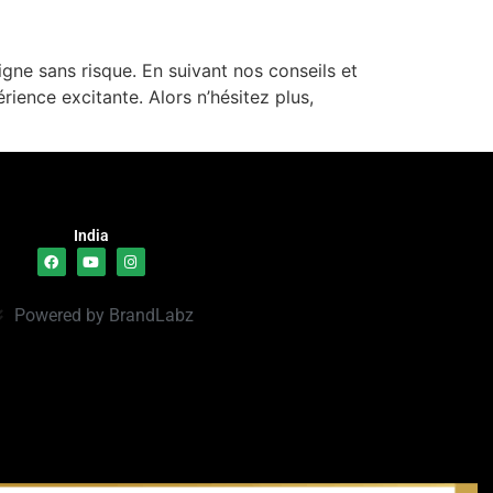
gne sans risque. En suivant nos conseils et
ience excitante. Alors n’hésitez plus,
India
Powered by BrandLabz