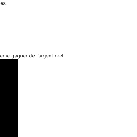
es.
me gagner de l’argent réel.