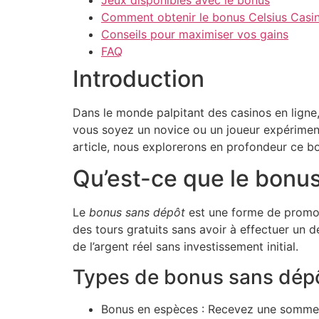
Jeux disponibles avec le bonus
Comment obtenir le bonus Celsius Casi
Conseils pour maximiser vos gains
FAQ
Introduction
Dans le monde palpitant des casinos en ligne
vous soyez un novice ou un joueur expériment
article, nous explorerons en profondeur ce bo
Qu’est-ce que le bonus
Le
bonus sans dépôt
est une forme de promoti
des tours gratuits sans avoir à effectuer un
de l’argent réel sans investissement initial.
Types de bonus sans dép
Bonus en espèces : Recevez une somme d