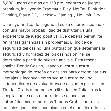
5,000 juegos de más de 120 proveedores de juegos
premium, incluyendo Pragmatic Play, NetEnt, Evolution
Gaming, Play’n GO, Hacksaw Gaming y NoLimit City.
Un mayor índice de seguridad suele estar relacionado
con una mayor probabilidad de disfrutar de una
experiencia de juego positiva, que debería permitirte
retirar las ganancias sin problemas. El índice de
seguridad del casino, una puntuación que determina la
seguridad y honradez de los casinos online, se
determina a partir de nuestro análisis. Esta reseña
analiza Dendy Casino, usando nuestra nuestra
metodología de reseña de casinos para determinar sus
ventajas e inconvenientes según nuestro equipo
independiente de evaluadores de casino expertos. Las
Tiradas Gratis deberán ser utilizadas en 7 días tras la
aceptación, en caso contrario, se cancelarán
automáticamente tanto las Tiradas Gratis como las
posibles ganancias acumuladas en el monedero de las