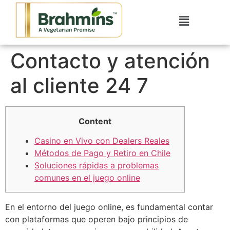
Contacto y atención
al cliente 24 7
Content
Casino en Vivo con Dealers Reales
Métodos de Pago y Retiro en Chile
Soluciones rápidas a problemas
comunes en el juego online
En el entorno del juego online, es fundamental contar
con plataformas que operen bajo principios de