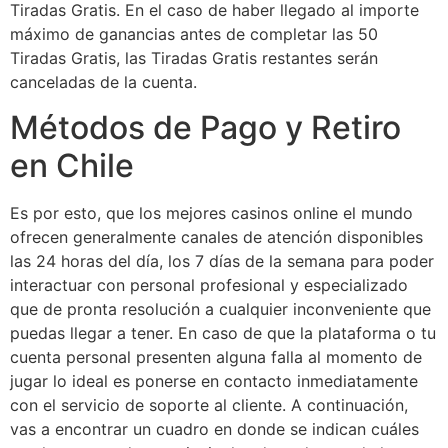
Tiradas Gratis. En el caso de haber llegado al importe
máximo de ganancias antes de completar las 50
Tiradas Gratis, las Tiradas Gratis restantes serán
canceladas de la cuenta.
Métodos de Pago y Retiro
en Chile
Es por esto, que los mejores casinos online el mundo
ofrecen generalmente canales de atención disponibles
las 24 horas del día, los 7 días de la semana para poder
interactuar con personal profesional y especializado
que de pronta resolución a cualquier inconveniente que
puedas llegar a tener. En caso de que la plataforma o tu
cuenta personal presenten alguna falla al momento de
jugar lo ideal es ponerse en contacto inmediatamente
con el servicio de soporte al cliente. A continuación,
vas a encontrar un cuadro en donde se indican cuáles