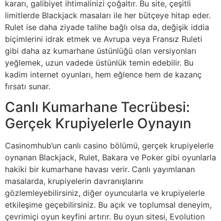
kararı, galibiyet ihtimalinizi çoğaltır. Bu site, çeşitli
limitlerde Blackjack masaları ile her bütçeye hitap eder.
Rulet ise daha ziyade talihe bağlı olsa da, değişik iddia
biçimlerini idrak etmek ve Avrupa veya Fransız Ruleti
gibi daha az kumarhane üstünlüğü olan versiyonları
yeğlemek, uzun vadede üstünlük temin edebilir. Bu
kadim internet oyunları, hem eğlence hem de kazanç
fırsatı sunar.
Canlı Kumarhane Tecrübesi:
Gerçek Krupiyelerle Oynayın
Casinomhub’un canlı casino bölümü, gerçek krupiyelerle
oynanan Blackjack, Rulet, Bakara ve Poker gibi oyunlarla
hakiki bir kumarhane havası verir. Canlı yayımlanan
masalarda, krupiyelerin davranışlarını
gözlemleyebilirsiniz, diğer oyuncularla ve krupiyelerle
etkileşime geçebilirsiniz. Bu açık ve toplumsal deneyim,
çevrimiçi oyun keyfini artırır. Bu oyun sitesi, Evolution