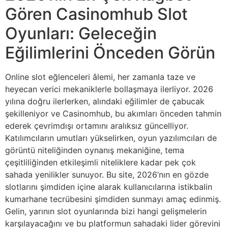
Gören Casinomhub Slot
Oyunları: Geleceğin
Eğilimlerini Önceden Görün
Online slot eğlenceleri âlemi, her zamanla taze ve
heyecan verici mekaniklerle bollaşmaya ilerliyor. 2026
yılına doğru ilerlerken, alındaki eğilimler de çabucak
şekilleniyor ve Casinomhub, bu akımları önceden tahmin
ederek çevrimdışı ortamını aralıksız güncelliyor.
Katılımcıların umutları yükselirken, oyun yazılımcıları de
görüntü niteliğinden oynanış mekaniğine, tema
çeşitliliğinden etkileşimli niteliklere kadar pek çok
sahada yenilikler sunuyor. Bu site, 2026’nın en gözde
slotlarını şimdiden içine alarak kullanıcılarına istikbalin
kumarhane tecrübesini şimdiden sunmayı amaç edinmiş.
Gelin, yarının slot oyunlarında bizi hangi gelişmelerin
karşılayacağını ve bu platformun sahadaki lider görevini