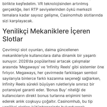
birlikte keşfedelim. VR teknolojisinden artırılmış
gerçekliğe, ileri RTP seviyelerinden öykü merkezli
temalara kadar sayısız gelişme, Casinomhub slotlarında
sizi karşılayacak.
Yenilikçi Mekaniklere İçeren
Slotlar
Çevrimiçi slot oyunları, daima güncellenen
mekanikleriyle kullanıcılara daha dinamik bir yaşantı
sunuyor. 2026’da popülaritesi artacak çalışmalar
arasında ‘Megaways’ ve ‘Infinity Reels’ gibi sistemler öne
fırlıyor. Megaways, her çevirmede farklılaşan sembol
sayılarıyla binlerce farklı kazanma seçeneği sağlarken,
Infinity Reels sürekli büyüyen ruletleriyle sınırsız bir
potansiyel garanti eder. ‘Bonus Buy’ niteliği de
kullanıcıların direkt bonus turlarına erişimini temin
ederek anlık coşkuyu çoğaltır. Casinomhub, bu tip
yenilikçi slotları kütüphanesinde bulundurarak,