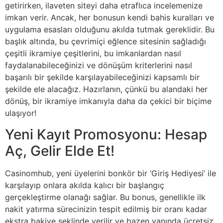
getirirken, ilaveten siteyi daha etraflıca incelemenize
imkan verir. Ancak, her bonusun kendi bahis kuralları ve
uygulama esasları olduğunu akılda tutmak gereklidir. Bu
başlık altında, bu çevrimiçi eğlence sitesinin sağladığı
çeşitli ikramiye çeşitlerini, bu imkanlardan nasıl
faydalanabileceğinizi ve dönüşüm kriterlerini nasıl
başarılı bir şekilde karşılayabileceğinizi kapsamlı bir
şekilde ele alacağız. Hazırlanın, çünkü bu alandaki her
dönüş, bir ikramiye imkanıyla daha da çekici bir biçime
ulaşıyor!
Yeni Kayıt Promosyonu: Hesap
Aç, Gelir Elde Et!
Casinomhub, yeni üyelerini bonkör bir ‘Giriş Hediyesi’ ile
karşılayıp onlara akılda kalıcı bir başlangıç
gerçekleştirme olanağı sağlar. Bu bonus, genellikle ilk
nakit yatırma sürecinizin tespit edilmiş bir oranı kadar
ekstra bakiye şeklinde verilir ve bazen yanında ücretsiz