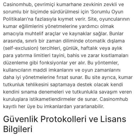
Casinomhub, çevrimiçi kumarhane zevkinin zevkli ve
sorumlu bir biçimde sürdürülmesi için ‘Sorumlu Oyun
Politikaları’na fazlasıyla kıymet verir. Site, oyuncularının
kumar eğilimlerini yönetmelerine yardımcı olmak
amacıyla muhtelif araçlar ve kaynaklar sağlar. Bunlar
arasında, sınırlı bir zaman diliminde otomatik dışlama
(self-exclusion) tercihleri, günlük, haftalık veya aylık
para yatırma limitleri tayini, bahis ve zarar kısıtlamaları
düzenleme gibi fonksiyonlar yer alır. Bu yöntemler,
kullanıcıların maddi imkanlarını ve oyun zamanlarını
daha iyi yönetmelerine fırsat sunar. Bu site ayrıca, kumar
tutkunluk tehlikesini saptamaya destek olacak kendi
kendini sınama denemeleri ve tutkunlukla savaşım veren
kuruluşlara istikametlendirmeler de sunar. Casinomhub
kayıtlı her üye bu imkanlardan yararlanabilir.
Güvenlik Protokolleri ve Lisans
Bilgileri