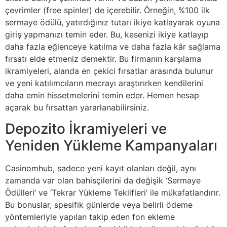
çevrimler (free spinler) de içerebilir. Örneğin, %100 ilk
sermaye ödülü, yatırdığınız tutarı ikiye katlayarak oyuna
giriş yapmanızı temin eder. Bu, kesenizi ikiye katlayıp
daha fazla eğlenceye katılma ve daha fazla kâr sağlama
fırsatı elde etmeniz demektir. Bu firmanın karşılama
ikramiyeleri, alanda en çekici fırsatlar arasında bulunur
ve yeni katılımcıların mecrayı araştırırken kendilerini
daha emin hissetmelerini temin eder. Hemen hesap
açarak bu fırsattan yararlanabilirsiniz.
Depozito İkramiyeleri ve
Yeniden Yükleme Kampanyaları
Casinomhub, sadece yeni kayıt olanları değil, aynı
zamanda var olan bahisçilerini da değişik ‘Sermaye
Ödülleri’ ve ‘Tekrar Yükleme Teklifleri’ ile mükafatlandırır.
Bu bonuslar, spesifik günlerde veya belirli ödeme
yöntemleriyle yapılan takip eden fon ekleme