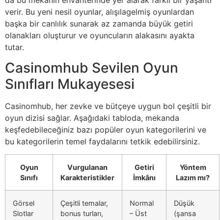
verir. Bu yeni nesil oyunlar, alışılagelmiş oyunlardan
başka bir canlılık sunarak az zamanda büyük getiri
olanakları oluşturur ve oyuncuların alakasını ayakta
tutar.
Casinomhub Sevilen Oyun
Sınıfları Mukayesesi
Casinomhub, her zevke ve bütçeye uygun bol çeşitli bir
oyun dizisi sağlar. Aşağıdaki tabloda, mekanda
keşfedebileceğiniz bazı popüler oyun kategorilerini ve
bu kategorilerin temel faydalarını tetkik edebilirsiniz.
Oyun
Vurgulanan
Getiri
Yöntem
Sınıfı
Karakteristikler
İmkânı
Lazım mı?
Görsel
Çeşitli temalar,
Normal
Düşük
Slotlar
bonus turları,
– Üst
(şansa