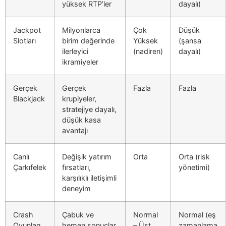
yüksek RTP’ler
dayalı)
Jackpot
Milyonlarca
Çok
Düşük
Slotları
birim değerinde
Yüksek
(şansa
ilerleyici
(nadiren)
dayalı)
ikramiyeler
Gerçek
Gerçek
Fazla
Fazla
Blackjack
krupiyeler,
stratejiye dayalı,
düşük kasa
avantajı
Canlı
Değişik yatırım
Orta
Orta (risk
Çarkıfelek
fırsatları,
yönetimi)
karşılıklı iletişimli
deneyim
Crash
Çabuk ve
Normal
Normal (eş
Oyunları
hemen sonuçlar,
– Üst
zamanlama