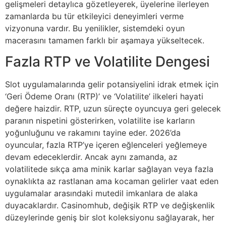
gelişmeleri detaylıca gözetleyerek, üyelerine ilerleyen
zamanlarda bu tür etkileyici deneyimleri verme
vizyonuna vardır. Bu yenilikler, sistemdeki oyun
macerasını tamamen farklı bir aşamaya yükseltecek.
Fazla RTP ve Volatilite Dengesi
Slot uygulamalarında gelir potansiyelini idrak etmek için
‘Geri Ödeme Oranı (RTP)’ ve ‘Volatilite’ ilkeleri hayati
değere haizdir. RTP, uzun süreçte oyuncuya geri gelecek
paranın nispetini gösterirken, volatilite ise karların
yoğunluğunu ve rakamını tayine eder. 2026’da
oyuncular, fazla RTP’ye içeren eğlenceleri yeğlemeye
devam edeceklerdir. Ancak aynı zamanda, az
volatilitede sıkça ama minik karlar sağlayan veya fazla
oynaklıkta az rastlanan ama kocaman gelirler vaat eden
uygulamalar arasındaki mutedil imkanlara de alaka
duyacaklardır. Casinomhub, değişik RTP ve değişkenlik
düzeylerinde geniş bir slot koleksiyonu sağlayarak, her