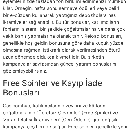
eylemlerinizde fazladan fon birikimi edinmenizi mümkün
kılar. Örneğin, hafta sonu sermaye ödülleri veya belirli
bir e-cüzdan kullanarak yaptığınız depozitolara has
ikramiyeler sağlanabilir. Bu tür bonuslar, katılımcıların
fonlarını sistemli bir şekilde çoğaltmalarına ve daha çok
vakit bahis yapmalarına olanak tanır. Reload bonusları,
genellikle hoş geldin bonusuna göre daha küçük yüzdeli
olmasına rağmen, istikrarlı olarak verilmesinden ötürü
uzun dönemde oldukça kıymetlidir. Bu şirketin
kampanyalar sayfasından güncel yatırım bonuslarını
gözlemleyebilirsiniz.
Free Spinler ve Kayıp İade
Bonusları
Casinomhub, katılımcılarının zevkini ve kârlarını
çoğaltmak için ”Ücretsiz Çevrimler’ (Free Spinler) ve
‘Zarar Telafisi İkramiyeleri’ (Geri Ödeme) gibi değişik
kampanya çeşitleri de sağlar. Free spinler, genellikle yeni