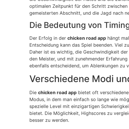
optimalen Zeitpunkt für den Schritt zwischen
gemeisterten Abschnitt, und die Jagd nach n
Die Bedeutung von Timing
Der Erfolg in der
chicken road app
hängt maßg
Entscheidung kann das Spiel beenden. Viel z
Daher ist es wichtig, die Geschwindigkeit d
den Meister, und mit zunehmender Erfahrung 
ebenfalls entscheidend, um Ablenkungen zu ve
Verschiedene Modi un
Die
chicken road app
bietet oft verschiedene
Modus, in dem man einfach so lange wie mögl
spezielle Level mit einzigartigen Schwierigke
bietet. Die Möglichkeit, Highscores zu vergl
besser zu werden.