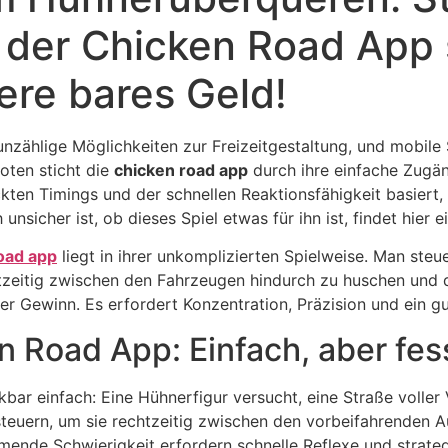
 der Chicken Road App 
ere bares Geld!
nzählige Möglichkeiten zur Freizeitgestaltung, und mobile 
boten sticht die
chicken road app
durch ihre einfache Zugän
ckten Timings und der schnellen Reaktionsfähigkeit basiert
nsicher ist, ob dieses Spiel etwas für ihn ist, findet hier
oad app
liegt in ihrer unkomplizierten Spielweise. Man steue
htzeitig zwischen den Fahrzeugen hindurch zu huschen und d
r Gewinn. Es erfordert Konzentration, Präzision und ein g
n Road App: Einfach, aber fes
kbar einfach: Eine Hühnerfigur versucht, eine Straße voller
teuern, um sie rechtzeitig zwischen den vorbeifahrenden A
mende Schwierigkeit erfordern schnelle Reflexe und strate