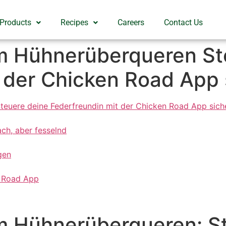
 Products
Recipes
Careers
Contact Us
im Hühnerüberqueren St
 der Chicken Road App 
teuere deine Federfreundin mit der Chicken Road App sich
ch, aber fesselnd
gen
n Road App
im Hühnerüberqueren: S