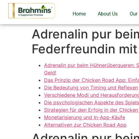
Home
About Us
Our
Adrenalin pur be
Federfreundin mit
Adrenalin pur beim Hühnerüberqueren: S
Geld!
Das Prinzip der Chicken Road App: Einfa
Die Bedeutung von Timing und Reflexen
Verschiedene Modi und Herausforderun
Die psychologischen Aspekte des Spiels
Strategien für den Erfolg in der Chicke
Monetarisierung und In-App-Käufe
Alternativen zur Chicken Road App
Adrenalin pur be