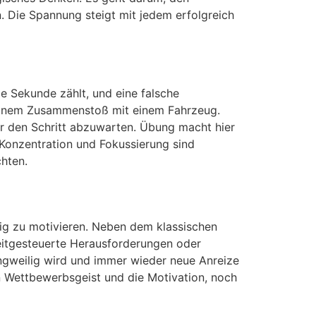
. Die Spannung steigt mit jedem erfolgreich
 Sekunde zählt, und eine falsche
 einem Zusammenstoß mit einem Fahrzeug.
r den Schritt abzuwarten. Übung macht hier
Konzentration und Fokussierung sind
hten.
tig zu motivieren. Neben dem klassischen
zeitgesteuerte Herausforderungen oder
langweilig wird und immer wieder neue Anreize
en Wettbewerbsgeist und die Motivation, noch