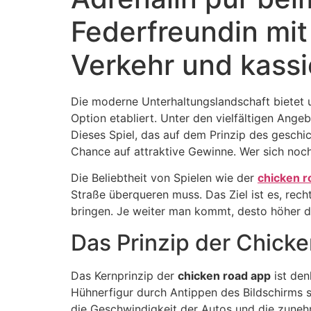
Federfreundin mit
Verkehr und kassi
Die moderne Unterhaltungslandschaft bietet u
Option etabliert. Unter den vielfältigen Ange
Dieses Spiel, das auf dem Prinzip des geschi
Chance auf attraktive Gewinne. Wer sich noch u
Die Beliebtheit von Spielen wie der
chicken r
Straße überqueren muss. Das Ziel ist es, rec
bringen. Je weiter man kommt, desto höher de
Das Prinzip der Chicke
Das Kernprinzip der
chicken road app
ist den
Hühnerfigur durch Antippen des Bildschirms s
die Geschwindigkeit der Autos und die zuneh