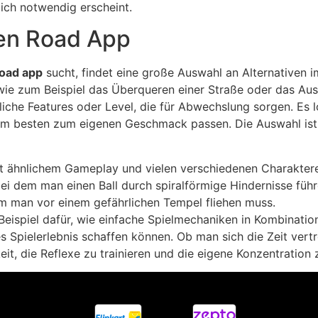
ich notwendig erscheint.
ken Road App
road app
sucht, findet eine große Auswahl an Alternativen 
, wie zum Beispiel das Überqueren einer Straße oder das Au
zliche Features oder Level, die für Abwechslung sorgen. Es l
am besten zum eigenen Geschmack passen. Die Auswahl ist 
mit ähnlichem Gameplay und vielen verschiedenen Charakter
 bei dem man einen Ball durch spiralförmige Hindernisse füh
em man vor einem gefährlichen Tempel fliehen muss.
Beispiel dafür, wie einfache Spielmechaniken in Kombinati
 Spielerlebnis schaffen können. Ob man sich die Zeit vert
it, die Reflexe zu trainieren und die eigene Konzentration 